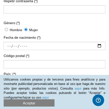
Repetir contraseña
(*)
Género
(*)
Hombre
Mujer
Fecha
de
nacimiento
(*)
Código postal
(*)
País:
(*)
Utilizamos cookies propias y de terceros para fines analíticos y para
mostrarte publicidad personalizada en base al uso que haga de nuestro
aqui
sitio (por ejemplo, productos vistos). Consulta
para más Info.
Provincia:
(*)
Puedes aceptar todas las cookies pulsando el botón “Aceptar” o
aqui
configurar/rechazar su uso
Aceptar