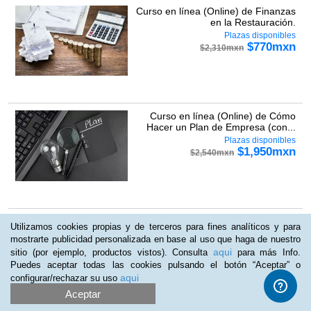
Curso en línea (Online) de Finanzas
en la Restauración.
Plazas disponibles
$
770
mxn
$
2,310
mxn
Curso en línea (Online) de Cómo
Hacer un Plan de Empresa (con...
Plazas disponibles
$
1,950
mxn
$
2,540
mxn
Curso en línea (Online) de Análisis
Utilizamos cookies propias y de terceros para fines analíticos y para
Económico Financiero de la...
mostrarte publicidad personalizada en base al uso que haga de nuestro
Plazas disponibles
aqui
sitio (por ejemplo, productos vistos). Consulta
para más Info.
$
529
mxn
$
960
mxn
Puedes aceptar todas las cookies pulsando el botón “Aceptar” o
aqui
configurar/rechazar su uso
Aceptar