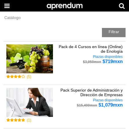
Catálogo
Filtrar
Pack de 4 Cursos en línea (Online)
de Enología
Plazas disponibles
$
719
mxn
$
3,050
mxn
(
5
)
Pack Superior de Administración y
Dirección de Empresas
Plazas disponibles
$
1,079
mxn
$
15,400
mxn
(
1
)