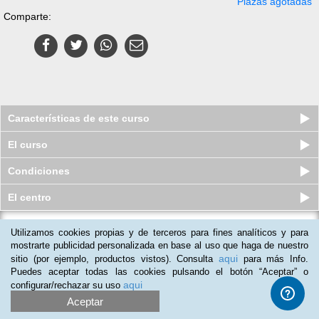
Plazas agotadas
Comparte:
Características de este curso
El curso
Condiciones
El centro
Utilizamos cookies propias y de terceros para fines analíticos y para
Curso en línea (Online) de
Distribución Capilar o de Última Milla
mostrarte publicidad personalizada en base al uso que haga de nuestro
aqui
sitio (por ejemplo, productos vistos). Consulta
para más Info.
Plazas disponibles
$
1,750
mxn
$
1,160
mxn
Puedes aceptar todas las cookies pulsando el botón “Aceptar” o
aqui
configurar/rechazar su uso
Aceptar