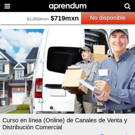
$
719
mxn
No disponible
$
1,850
mxn
Curso en línea (Online) de Canales de Venta y
Distribución Comercial