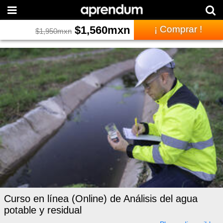
$
1,560
mxn
¡ Comprar !
$
1,950
mxn
Curso en línea (Online) de Análisis del agua
potable y residual