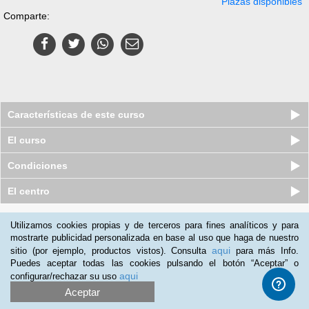
Plazas disponibles
Comparte:
Características de este curso
El curso
Condiciones
El centro
Quiénes somos
|
Preguntas frecuentes
|
Atención al Cliente
Utilizamos cookies propias y de terceros para fines analíticos y para
mostrarte publicidad personalizada en base al uso que haga de nuestro
Promociona tu negocio
|
Programa de Afiliación
aqui
sitio (por ejemplo, productos vistos). Consulta
para más Info.
2012-2026 Aprendum
Puedes aceptar todas las cookies pulsando el botón “Aceptar” o
LLámanos:
aqui
configurar/rechazar su uso
Aceptar
+52 55 416 93 103