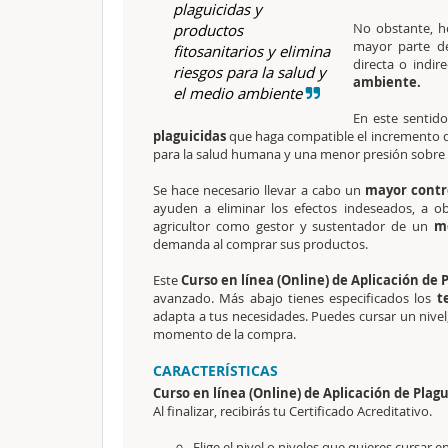
plaguicidas y
No obstante, ho
productos
mayor parte d
fitosanitarios y elimina
directa o indir
riesgos para la salud y
ambiente.
el medio ambiente
En este sentid
plaguicidas
que haga compatible el incremento de 
para la salud humana y una menor presión sobre l
Se hace necesario llevar a cabo un
mayor contr
ayuden a eliminar los efectos indeseados, a 
agricultor como gestor y sustentador de un
me
demanda al comprar sus productos.
Este
Curso en línea (Online) de Aplicación de 
avanzado. Más abajo tienes especificados los
t
adapta a tus necesidades. Puedes cursar un nivel,
momento de la compra.
CARACTERÍSTICAS
Curso en línea (Online) de Aplicación de Plag
Al finalizar, recibirás tu Certificado Acreditativo.
Elige el nivel o niveles que quieres cursar