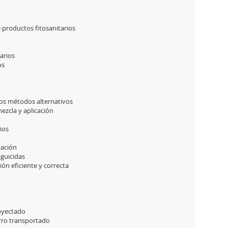
e productos fitosanitarios
arios
os
os métodos alternativos
ezcla y aplicación
tarios
cación
guicidas
ón eficiente y correcta
oyectado
ro transportado