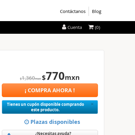
Contáctanos
Blog
(0)
Cuenta
770
$
mxn
1,360
$
mxn
¡ COMPRA AHORA !
Close
×
Tienes un cupón disponible comprando
este producto.
Plazas disponibles
¿Necesitas ayuda?