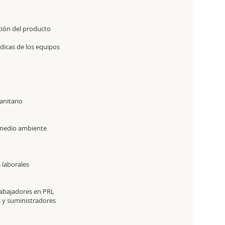
ción del producto
iódicas de los equipos
osanitario
 medio ambiente
 laborales
rabajadores en PRL
 y suministradores