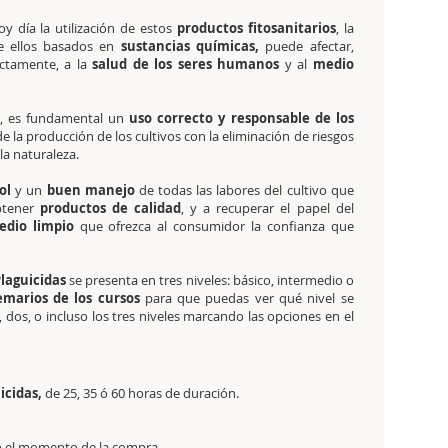
y día la utilización de estos
productos fitosanitarios
, la
e ellos basados en
sustancias químicas,
puede afectar,
ectamente, a la
salud de los seres humanos
y al
medio
o, es fundamental un
uso correcto y responsable de los
la producción de los cultivos con la eliminación de riesgos
a naturaleza.
ol
y un
buen manejo
de todas las labores del cultivo que
obtener
productos de calidad
, y a recuperar el papel del
dio limpio
que ofrezca al consumidor la confianza que
Plaguicidas
se presenta en tres niveles: básico, intermedio o
emarios de los cursos
para que puedas ver qué nivel se
 dos, o incluso los tres niveles marcando las opciones en el
uicidas,
de 25, 35 ó 60 horas de duración.
 en el momento de la compra.