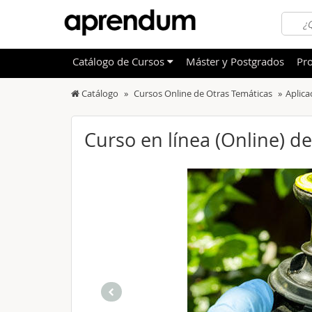
Catálogo
de
Cursos
Máster y Postgrados
Pro
Catálogo
Cursos Online de Otras Temáticas
Aplica
TODOS
Sanidad
OFERTAS DESTACADAS
Informá
Curso en línea (Online) de
CURSOS MÁS VALORADOS
Idioma
NOVEDADES DE NUESTRO CATÁLOGO
Admini
Deporte
Educac
Otras T