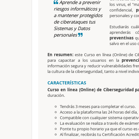
Aprende a prevenir
los virus, el "
riesgos informáticos y
confidencial,
p
a mantener protegidos
personales y co
de ciberataques tus
Estudiarás cuá
Sistemas y Datos
aprenderás c
personales
preventivas
qu
salvo en el uso 
En resumen:
este Curso en línea (Online) de Ci
para capacitar a los usuarios en la
prevenci
información segura y reducir vulnerabilidades f
la cultura de la ciberseguridad, tanto a nivel indi
CARACTERÍSTICAS
Curso en línea (Online) de Ciberseguridad p
duración.
Tendrás 3 meses para completar el curso.
Acceso a la plataforma las 24 horas del día,
Compatible con cualquier sistema operativo
La evaluación se realiza a través de exámen
Ponte tu propio horario ya que el curso es 
Al finalizar, recibirás tu Certificación Acredi