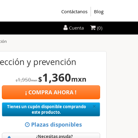
Contáctanos
Blog
(0)
Cuenta
ción
tección y prevención
1,360
$
mxn
1,950
$
mxn
¡ COMPRA AHORA !
Close
×
Tienes un cupón disponible comprando
este producto.
Plazas disponibles
¿Necesitas ayuda?