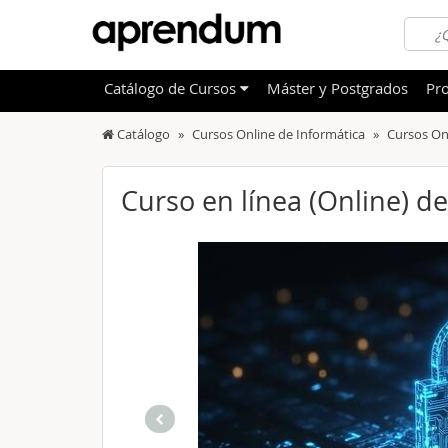
Catálogo
de
Cursos
Máster y Postgrados
Pro
Catálogo
Cursos Online de Informática
Cursos On
TODOS
Sanidad
OFERTAS DESTACADAS
Informá
Curso en línea (Online) d
CURSOS MÁS VALORADOS
Idioma
NOVEDADES DE NUESTRO CATÁLOGO
Admini
Deporte
Educac
Otras T