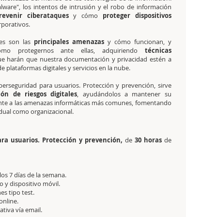
malware", los intentos de intrusión y el robo de información
revenir ciberataques
y cómo
proteger dispositivos
rporativos.
les son las
principales amenazas
y cómo funcionan, y
ómo protegernos ante ellas, adquiriendo
técnicas
e harán que nuestra documentación y privacidad estén a
de plataformas digitales y servicios en la nube.
berseguridad para usuarios. Protección y prevención, sirve
ón de riesgos digitales
, ayudándolos a mantener su
rente a las amenazas informáticas más comunes, fomentando
vidual como organizacional.
ara usuarios. Protección y prevención,
de
30 horas
de
 los 7 días de la semana.
 y dispositivo móvil.
es tipo test.
online.
tativa
vía email.