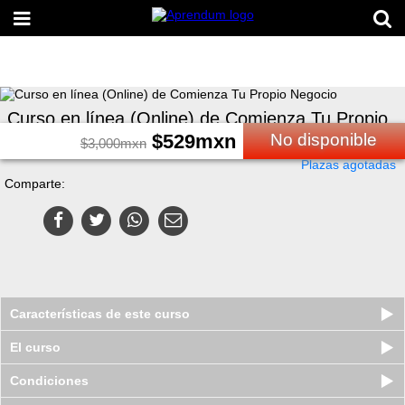
Curso en línea (Online) de Comienza Tu Propio
Negocio
$
529
mxn
No disponible
$
3,000
mxn
Plazas agotadas
Comparte:
Características de este curso
El curso
Condiciones