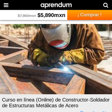
$
5,890
mxn
¡ Comprar !
$
7,860
mxn
Curso en línea (Online) de Constructor-Soldador
de Estructuras Metálicas de Acero