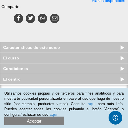
Plazas disponibles
Comparte:
Características de este curso
El curso
Condiciones
El centro
Utilizamos cookies propias y de terceros para fines analíticos y para
Curso en línea (Online) de
Marinería: Embragado de Cargas y
mostrarte publicidad personalizada en base al uso que haga de nuestro
Co...
aqui
sitio (por ejemplo, productos vistos). Consulta
para más Info.
Plazas disponibles
Puedes aceptar todas las cookies pulsando el botón “Aceptar” o
$
529
mxn
$
960
mxn
aqui
configurar/rechazar su uso
Aceptar