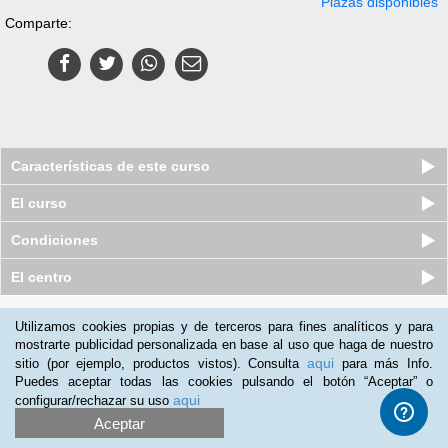
Plazas disponibles
Comparte:
Características de este curso
El curso
Condiciones
El centro
Quiénes somos
|
Preguntas frecuentes
|
Atención al Cliente
Utilizamos cookies propias y de terceros para fines analíticos y para
mostrarte publicidad personalizada en base al uso que haga de nuestro
Promociona tu negocio
|
Programa de Afiliación
aqui
sitio (por ejemplo, productos vistos). Consulta
para más Info.
2012-2026 Aprendum
Puedes aceptar todas las cookies pulsando el botón “Aceptar” o
LLámanos:
aqui
configurar/rechazar su uso
Aceptar
+52 55 416 93 103