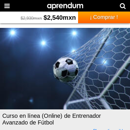
$
2,540
mxn
¡ Comprar !
$
2,930
mxn
Curso en línea (Online) de Entrenador
Avanzado de Fútbol