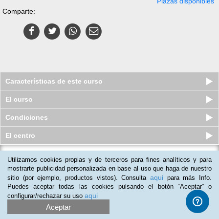
Plazas disponibles
Comparte:
Características de este curso
El curso
Condiciones
El centro
Utilizamos cookies propias y de terceros para fines analíticos y para
Curso en línea (Online) de Técnico
Profesional en Electricidad...
mostrarte publicidad personalizada en base al uso que haga de nuestro
aqui
sitio (por ejemplo, productos vistos). Consulta
para más Info.
Plazas disponibles
$
1,950
mxn
$
2,540
mxn
Puedes aceptar todas las cookies pulsando el botón “Aceptar” o
aqui
configurar/rechazar su uso
Aceptar
(
2
)