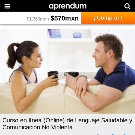
$
570
mxn
¡ Comprar !
$
1,360
mxn
Curso en línea (Online) de Lenguaje Saludable y
Comunicación No Violenta