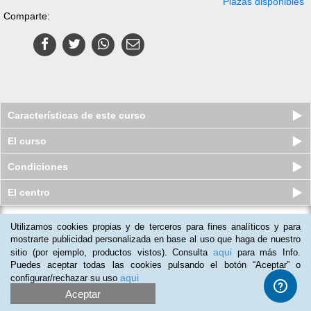
Plazas disponibles
Comparte:
Características de este curso
El curso
Condiciones
El centro
Utilizamos cookies propias y de terceros para fines analíticos y para
Pack 2 Cursos en línea (Online):
PNL + Coaching y Efectividad ...
mostrarte publicidad personalizada en base al uso que haga de nuestro
aqui
sitio (por ejemplo, productos vistos). Consulta
para más Info.
Plazas agotadas
$
899
mxn
$
4,100
mxn
Puedes aceptar todas las cookies pulsando el botón “Aceptar” o
aqui
configurar/rechazar su uso
Aceptar
(
6
)