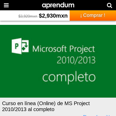
$
2,930
mxn
¡ Comprar !
$
3,920
mxn
Curso en línea (Online) de MS Project
2010/2013 al completo