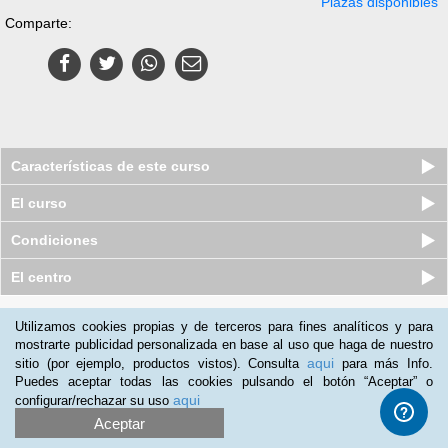
Plazas disponibles
Comparte:
Características de este curso
El curso
Condiciones
El centro
Quiénes somos
|
Preguntas frecuentes
|
Atención al Cliente
Utilizamos cookies propias y de terceros para fines analíticos y para
mostrarte publicidad personalizada en base al uso que haga de nuestro
Promociona tu negocio
|
Programa de Afiliación
aqui
sitio (por ejemplo, productos vistos). Consulta
para más Info.
2012-2026 Aprendum
Puedes aceptar todas las cookies pulsando el botón “Aceptar” o
LLámanos:
aqui
configurar/rechazar su uso
Aceptar
+52 55 416 93 103