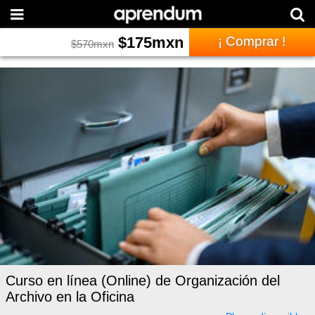
$
175
mxn
¡ Comprar !
$
570
mxn
Curso en línea (Online) de Organización del
Archivo en la Oficina