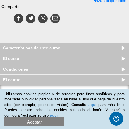
Plazas disponibles
Comparte:
Características de este curso
El curso
Condiciones
El centro
Utilizamos cookies propias y de terceros para fines analíticos y para
Pack Superior de Administración y
Dirección de Empresas
mostrarte publicidad personalizada en base al uso que haga de nuestro
aqui
sitio (por ejemplo, productos vistos). Consulta
para más Info.
Plazas disponibles
$
1,079
mxn
$
15,400
mxn
Puedes aceptar todas las cookies pulsando el botón “Aceptar” o
aqui
configurar/rechazar su uso
Aceptar
(
1
)