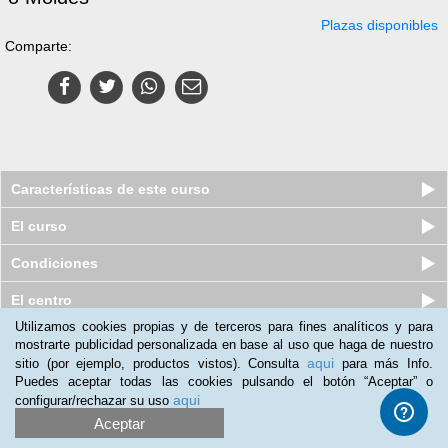
Plazas disponibles
Comparte:
Características de este curso
El curso
Condiciones
El centro
Utilizamos cookies propias y de terceros para fines analíticos y para
mostrarte publicidad personalizada en base al uso que haga de nuestro
Curso en línea (Online) de Ofimática
aqui
sitio (por ejemplo, productos vistos). Consulta
para más Info.
en la nube: Google Drive
Puedes aceptar todas las cookies pulsando el botón “Aceptar” o
Plazas agotadas
$
1,459
mxn
aqui
configurar/rechazar su uso
$
2,198
mxn
Aceptar