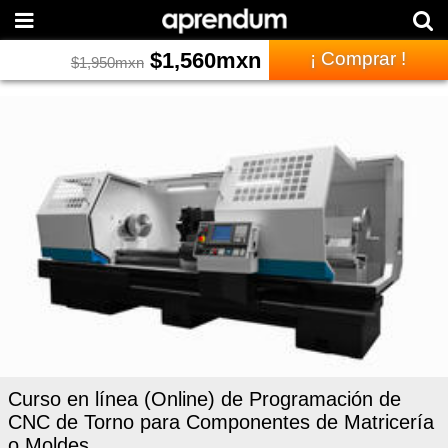
$
1,560
mxn
¡ Comprar !
$
1,950
mxn
Curso en línea (Online) de Programación de
CNC de Torno para Componentes de Matricería
o Moldes