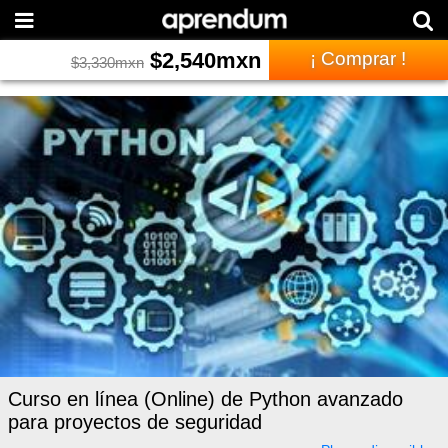
$
2,540
mxn
¡ Comprar !
$
3,330
mxn
Curso en línea (Online) de Python avanzado
para proyectos de seguridad