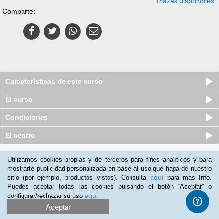
Plazas disponibles
Comparte:
Características de este curso
El curso
Condiciones
El centro
Quiénes somos
|
Preguntas frecuentes
|
Atención al Cliente
Utilizamos cookies propias y de terceros para fines analíticos y para
mostrarte publicidad personalizada en base al uso que haga de nuestro
Promociona tu negocio
|
Programa de Afiliación
aqui
sitio (por ejemplo, productos vistos). Consulta
para más Info.
2012-2026 Aprendum
Puedes aceptar todas las cookies pulsando el botón “Aceptar” o
LLámanos:
aqui
configurar/rechazar su uso
Aceptar
+52 55 416 93 103