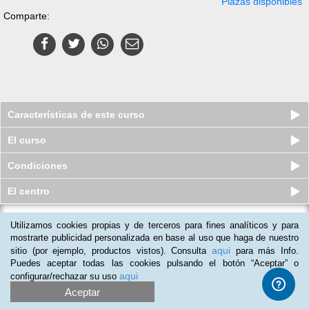
Plazas disponibles
Comparte:
Características de este curso
El curso
Condiciones
El centro
Utilizamos cookies propias y de terceros para fines analíticos y para
Curso en línea (Online) de Apache
2.0
mostrarte publicidad personalizada en base al uso que haga de nuestro
aqui
sitio (por ejemplo, productos vistos). Consulta
para más Info.
Plazas agotadas
$
649
mxn
$
3,250
mxn
Puedes aceptar todas las cookies pulsando el botón “Aceptar” o
aqui
configurar/rechazar su uso
Aceptar