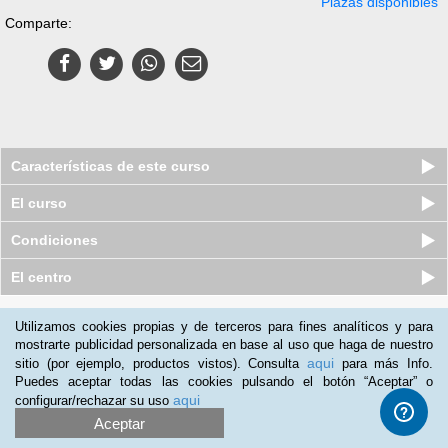
Plazas disponibles
Comparte:
Características de este curso
El curso
Condiciones
El centro
Quiénes somos
|
Preguntas frecuentes
|
Atención al Cliente
Utilizamos cookies propias y de terceros para fines analíticos y para
mostrarte publicidad personalizada en base al uso que haga de nuestro
Promociona tu negocio
|
Programa de Afiliación
aqui
sitio (por ejemplo, productos vistos). Consulta
para más Info.
2012-2026 Aprendum
Puedes aceptar todas las cookies pulsando el botón “Aceptar” o
LLámanos:
aqui
configurar/rechazar su uso
Aceptar
+52 55 416 93 103