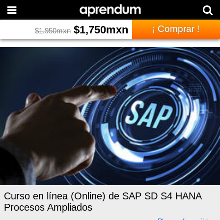
$
1,750
mxn
¡ Comprar !
$
1,950
mxn
Curso en línea (Online) de SAP SD S4 HANA
Procesos Ampliados