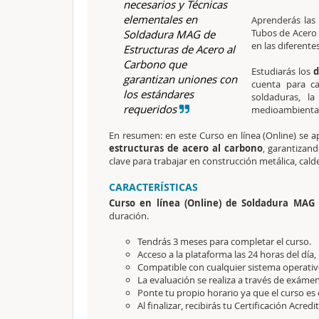
necesarios y Técnicas
elementales en
Aprenderás las
Tubos de Acero
Soldadura MAG de
en las diferente
Estructuras de Acero al
Carbono que
Estudiarás los
d
garantizan uniones con
cuenta para c
los estándares
soldaduras, la
requeridos
medioambiental 
En resumen: en este Curso en línea (Online) se ap
estructuras de acero al carbono
, garantizan
clave para trabajar en construcción metálica, calde
CARACTERÍSTICAS
Curso en línea (Online) de Soldadura MAG 
duración.
Tendrás 3 meses para completar el curso.
Acceso a la plataforma las 24 horas del día,
Compatible con cualquier sistema operativo
La evaluación se realiza a través de exámen
Ponte tu propio horario ya que el curso es 
Al finalizar, recibirás tu Certificación Acredi