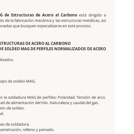
G de Estructuras de Acero al Carbono
está dirigido a
 de la fabricación mecánica y las estructuras metálicas, así
ionadas que busquen especializarse en este proceso.
ESTRUCTURAS DE ACERO AL CARBONO
 DE SOLDEO MAG DE PERFILES NORMALIZADOS DE ACERO
alizados.
quipo de soldeo MAG.
n la soldadura MAG de perfiles: Polaridad. Tensión de arco.
ad de alimentación del hilo. Naturaleza y caudal del gas.
ción de soldeo.
al.
nes de soldadura.
penetración, relleno y peinado.