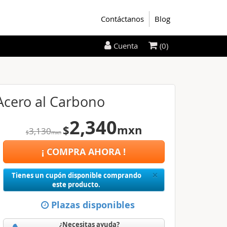
Contáctanos
Blog
(0)
Cuenta
Acero al Carbono
2,340
$
mxn
3,130
$
mxn
¡ COMPRA AHORA !
Close
×
Tienes un cupón disponible comprando
este producto.
Plazas disponibles
¿Necesitas ayuda?