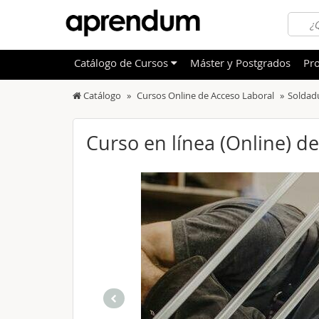
Catálogo
de
Cursos
Máster y Postgrados
Pro
Catálogo
Cursos Online de Acceso Laboral
Soldad
TODOS
Sanidad
OFERTAS DESTACADAS
Informá
Curso en línea (Online) 
CURSOS MÁS VALORADOS
Idioma
NOVEDADES DE NUESTRO CATÁLOGO
Admini
Deporte
Educac
Otras T