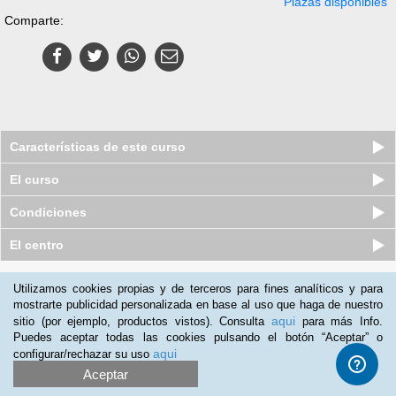
Plazas disponibles
Comparte:
Características de este curso
El curso
Condiciones
El centro
Quiénes somos
|
Preguntas frecuentes
|
Atención al Cliente
Utilizamos cookies propias y de terceros para fines analíticos y para
mostrarte publicidad personalizada en base al uso que haga de nuestro
Promociona tu negocio
|
Programa de Afiliación
aqui
sitio (por ejemplo, productos vistos). Consulta
para más Info.
2012-2026 Aprendum
Puedes aceptar todas las cookies pulsando el botón “Aceptar” o
LLámanos:
aqui
configurar/rechazar su uso
Aceptar
+52 55 416 93 103