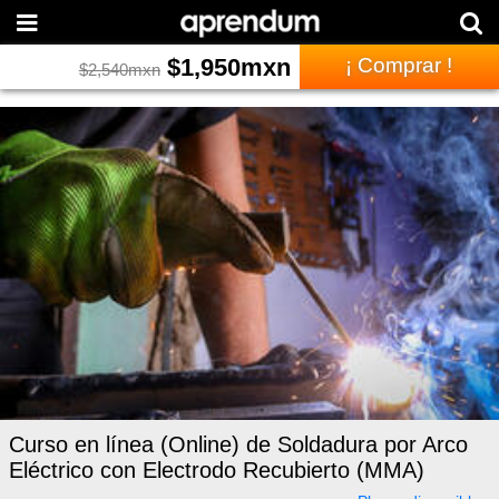
$
1,950
mxn
¡ Comprar !
$
2,540
mxn
Curso en línea (Online) de Soldadura por Arco
Eléctrico con Electrodo Recubierto (MMA)