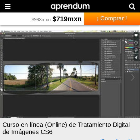
$
719
mxn
¡ Comprar !
$
998
mxn
Curso en línea (Online) de Tratamiento Digital
de Imágenes CS6