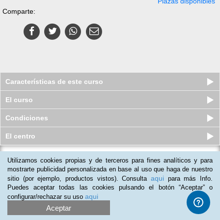
Plazas disponibles
Comparte:
Características de este curso
El curso
Condiciones
El centro
Utilizamos cookies propias y de terceros para fines analíticos y para
Curso en línea (Online) de
Restauración de Fotografías
mostrarte publicidad personalizada en base al uso que haga de nuestro
Antigua...
aqui
sitio (por ejemplo, productos vistos). Consulta
para más Info.
Plazas agotadas
Puedes aceptar todas las cookies pulsando el botón “Aceptar” o
$
529
mxn
$
1,890
mxn
aqui
configurar/rechazar su uso
Aceptar