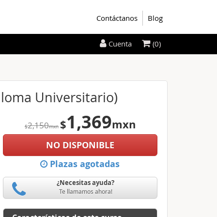
Contáctanos
Blog
(0)
Cuenta
ploma Universitario)
1,369
$
mxn
2,150
$
mxn
NO DISPONIBLE
Plazas agotadas
¿Necesitas ayuda?
Te llamamos ahora!