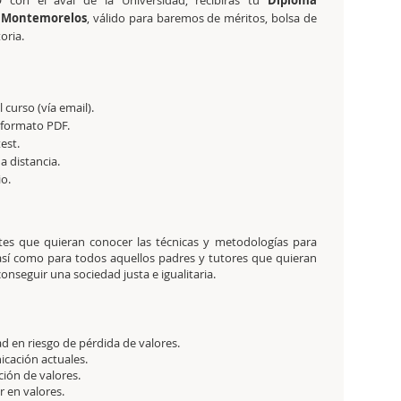
 con el aval de la Universidad, recibirás tu
Diploma
e Montemorelos
, válido para baremos de méritos, bolsa de
oria.
 curso (vía email).
n formato PDF.
est.
a distancia.
io.
ntes que quieran conocer las técnicas y metodologías para
 así como para todos aquellos padres y tutores que quieran
onseguir una sociedad justa e igualitaria.
d en riesgo de pérdida de valores.
cación actuales.
ión de valores.
r en valores.