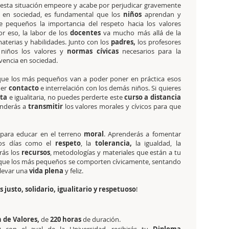
 esta situación empeore y acabe por perjudicar gravemente
en sociedad, es fundamental que los
niños
aprendan y
 pequeños la importancia del respeto hacia los valores
Por eso, la labor de los
docentes
va mucho más allá de la
terias y habilidades. Junto con los
padres,
los profesores
 niños los valores y
normas cívicas
necesarios para la
encia en sociedad.
que los más pequeños van a poder poner en práctica esos
mer
contacto
e interrelación con los demás niños. Si quieres
sta
e igualitaria, no puedes perderte este
curso a distancia
enderás a
transmitir
los valores morales y cívicos para que
 para educar en el terreno
moral
. Aprenderás a fomentar
tros días como el
respeto
, la
tolerancia,
la igualdad, la
rás los
recursos
, metodologías y materiales que están a tu
ás que los más pequeños se comporten cívicamente, sentando
llevar una
vida plena
y feliz.
usto, solidario, igualitario y respetuoso
!
 de Valores,
de
220 horas
de duración.