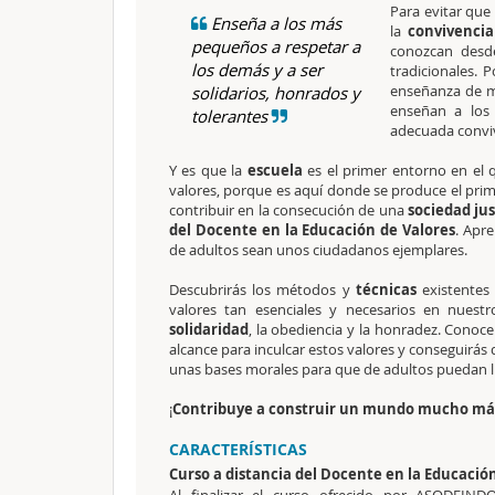
Para evitar que
Enseña a los más
la
convivencia
pequeños a respetar a
conozcan desde
los demás y a ser
tradicionales. 
enseñanza de ma
solidarios, honrados y
enseñan a los
tolerantes
adecuada conviv
Y es que la
escuela
es el primer entorno en el 
valores, porque es aquí donde se produce el pri
contribuir en la consecución de una
sociedad ju
del Docente en la Educación de Valores
. Apr
de adultos sean unos ciudadanos ejemplares.
Descubrirás los métodos y
técnicas
existentes
valores tan esenciales y necesarios en nues
solidaridad
, la obediencia y la honradez. Conoce
alcance para inculcar estos valores y conseguir
unas bases morales para que de adultos puedan 
¡
Contribuye a construir un mundo mucho más j
CARACTERÍSTICAS
Curso a distancia del Docente en la Educación