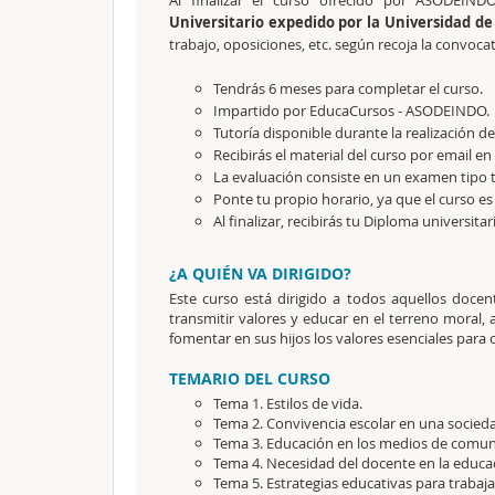
Al finalizar el curso ofrecido por ASODEINDO
Universitario
expedido por la Universidad d
trabajo, oposiciones, etc. según recoja la convocat
Tendrás 6 meses para completar el curso.
Impartido por EducaCursos - ASODEINDO.
Tutoría disponible durante la realización del
Recibirás el material del curso por email e
La evaluación consiste en un examen tipo t
Ponte tu propio horario, ya que el curso es 
Al finalizar, recibirás tu Diploma universitar
¿A QUIÉN VA DIRIGIDO?
Este curso está dirigido a todos aquellos doce
transmitir valores y educar en el terreno moral,
fomentar en sus hijos los valores esenciales para c
TEMARIO DEL CURSO
Tema 1. Estilos de vida.
Tema 2. Convivencia escolar en una socieda
Tema 3. Educación en los medios de comuni
Tema 4. Necesidad del docente en la educac
Tema 5. Estrategias educativas para trabaja