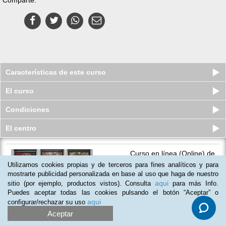
Características de este curso
El curso
Condiciones
El centro
Curso en línea (Online) de
Museología y Gestión Cultural
Utilizamos cookies propias y de terceros para fines analíticos y para
Plazas disponibles
mostrarte publicidad personalizada en base al uso que haga de nuestro
$
1,160
mxn
$
1,160
mxn
aqui
sitio (por ejemplo, productos vistos). Consulta
para más Info.
Puedes aceptar todas las cookies pulsando el botón “Aceptar” o
aqui
configurar/rechazar su uso
Aceptar