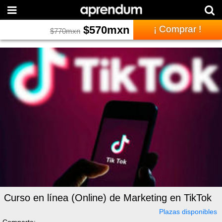
$
570
mxn
¡ Comprar !
$
770
mxn
Curso en línea (Online) de Marketing en TikTok
Plazas disponibles
Comparte: