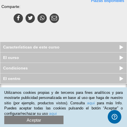
Plazas disponibles
Comparte:
Características de este curso
El curso
Condiciones
El centro
Utilizamos cookies propias y de terceros para fines analíticos y para
Curso en línea (Online) de
Pastelería
mostrarte publicidad personalizada en base al uso que haga de nuestro
aqui
sitio (por ejemplo, productos vistos). Consulta
para más Info.
Plazas disponibles
$
349
mxn
$
980
mxn
Puedes aceptar todas las cookies pulsando el botón “Aceptar” o
aqui
configurar/rechazar su uso
Aceptar