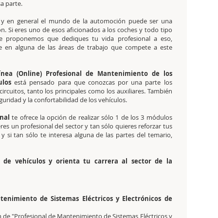
a parte.
, y en general el mundo de la automoción puede ser una
n. Si eres uno de esos aficionados a los coches y todo tipo
te proponemos que dediques tu vida profesional a eso,
te en alguna de las áreas de trabajo que compete a este
ínea (Online) Profesional de Mantenimiento de los
ulos
está pensado para que conozcas por una parte los
ircuitos, tanto los principales como los auxiliares. También
uridad y la confortabilidad de los vehículos.
onal
te ofrece la opción de realizar sólo 1 de los 3 módulos
es un profesional del sector y tan sólo quieres reforzar tus
 si tan sólo te interesa alguna de las partes del temario,
ca de vehículos y orienta tu carrera al sector de la
tenimiento de Sistemas Eléctricos y Electrónicos de
ión de "Profesional de Mantenimiento de Sistemas Eléctricos y