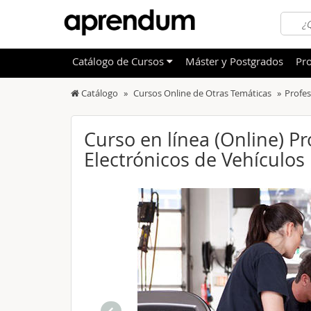
Catálogo
de
Cursos
Máster y Postgrados
Pro
Catálogo
Cursos Online de Otras Temáticas
Profes
TODOS
Sanidad
OFERTAS DESTACADAS
Informá
Curso en línea (Online) P
CURSOS MÁS VALORADOS
Electrónicos de Vehículos
Idioma
NOVEDADES DE NUESTRO CATÁLOGO
Admini
Deporte
Educac
Otras T