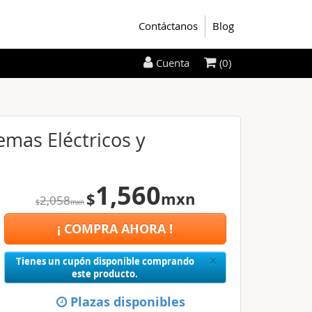
Contáctanos
Blog
(0)
Cuenta
emas Eléctricos y
1,560
$
mxn
2,058
$
mxn
¡ COMPRA AHORA !
Close
×
Tienes un cupón disponible comprando
este producto.
Plazas disponibles