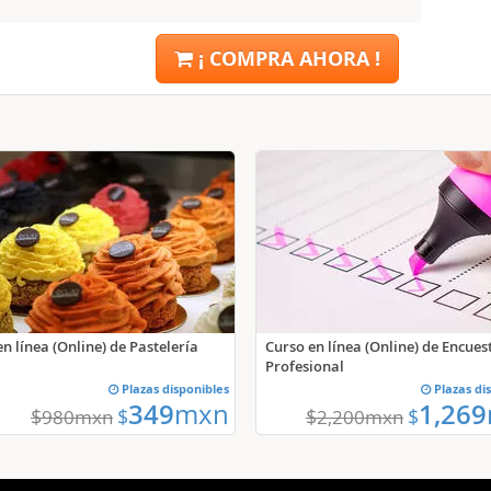
¡ COMPRA AHORA !
n línea (Online) de Pastelería
Curso en línea (Online) de Encue
Profesional
Plazas disponibles
Plazas di
349
mxn
1,269
$
$
$
$
980
mxn
2,200
mxn