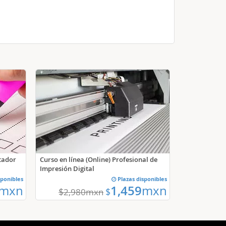
stador
Curso en línea (Online) Profesional de
Impresión Digital
sponibles
Plazas disponibles
mxn
1,459
mxn
$
$
2,980
mxn