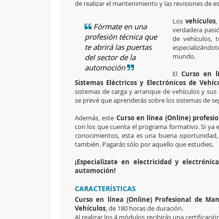
de realizar el mantenimiento y las revisiones de es
Los
vehículos
Fórmate en una
verdadera pasió
profesión técnica que
de vehículos, 
te abrirá las puertas
especializándo
mundo.
del sector de la
automoción
El
Curso en l
Sistemas Eléctricos y Electrónicos de Vehíc
sistemas de carga y arranque de vehículos y sus c
se prevé que aprenderás sobre los sistemas de seg
Además, este
Curso en línea (Online) profesi
con los que cuenta el programa formativo. Si ya er
conocimientos, esta es una buena oportunidad, y
también. Pagarás sólo por aquello que estudies.
¡Especialízate en electricidad y electróni
automoción!
CARACTERÍSTICAS
Curso en línea (Online) Profesional de Man
Vehículos
, de 180 horas de duración.
Al realizar los 4 módulos recibirás una certificac