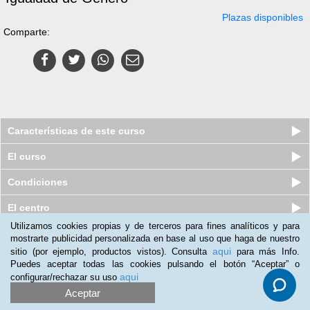
Plazas disponibles
Comparte:
Características de este curso
El curso
Condiciones
El centro
Utilizamos cookies propias y de terceros para fines analíticos y para
Quiénes somos
|
Preguntas frecuentes
|
Atención al Cliente
mostrarte publicidad personalizada en base al uso que haga de nuestro
aqui
sitio (por ejemplo, productos vistos). Consulta
para más Info.
Promociona tu negocio
|
Programa de Afiliación
Puedes aceptar todas las cookies pulsando el botón “Aceptar” o
aqui
configurar/rechazar su uso
2012-2026 Aprendum
LLámanos:
Aceptar