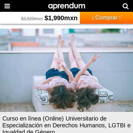
$
1,990
mxn
¡ Comprar !
$
3,920
mxn
Curso en línea (Online) Universitario de
Especialización en Derechos Humanos, LGTBI e
Igualdad de Género