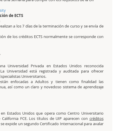
sity
ción de ECTS
a
realizan a los 7 días de la terminación de curso y se envía de
ación de los créditos ECTS normalmente se corresponde con
?
na Universidad Privada en Estados Unidos reconocida
a Universidad está registrada y auditada para ofrecer
pecialistas Universitarios.
stán enfocadas a Adultos y tienen como finalidad las
inua, así como un claro y novedoso sistema de aprendizaje
a en Estados Unidos que opera como Centro Universitario
 California FCE. Los títulos de UIP aparecen con
créditos
e expide un segundo Certificado Internacional para avalar