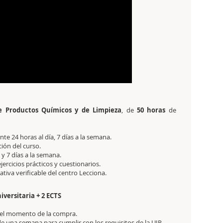
e Productos Químicos y de Limpieza
,
de
50 horas
de
e 24 horas al día, 7 días a la semana.
ción del curso.
y 7 días a la semana.
jercicios prácticos y cuestionarios.
itativa verificable del centro Lecciona.
iversitaria + 2 ECTS
en el momento de la compra.
de una semana para cumplir con los requisitos de la UIP