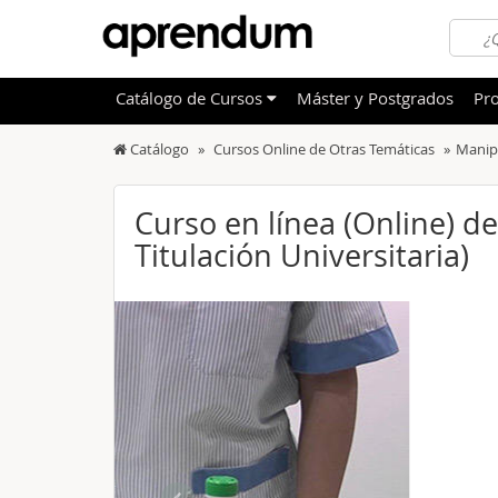
Catálogo
de
Cursos
Máster y Postgrados
Pro
Catálogo
Cursos Online de Otras Temáticas
Manip
TODOS
Sanidad
OFERTAS DESTACADAS
Informá
Curso en línea (Online) d
CURSOS MÁS VALORADOS
Titulación Universitaria)
Idioma
NOVEDADES DE NUESTRO CATÁLOGO
Admini
Deporte
Educac
Otras T