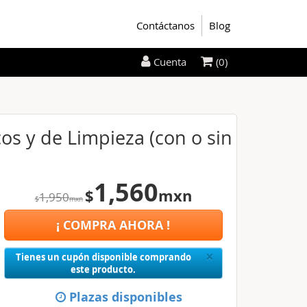
Contáctanos
Blog
(0)
Cuenta
os y de Limpieza (con o sin
1,560
$
mxn
1,950
$
mxn
¡ COMPRA AHORA !
Close
×
Tienes un cupón disponible comprando
este producto.
Plazas disponibles