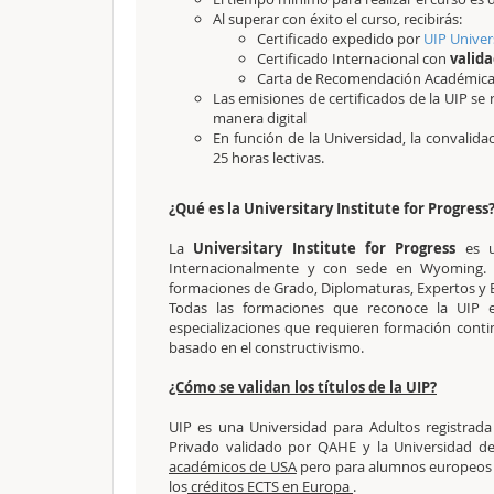
Al superar con éxito el curso, recibirás:
Certificado expedido por
UIP Univer
Certificado Internacional con
valida
Carta de Recomendación Académic
Las emisiones de certificados de la UIP se 
manera digital
En función de la Universidad, la convalid
25 horas lectivas.
¿Qué es la Universitary Institute for Progress
La
Universitary Institute for Progress
es u
Internacionalmente y con sede en Wyoming. L
formaciones de Grado, Diplomaturas, Expertos y Es
Todas las formaciones que reconoce la UIP e
especializaciones que requieren formación cont
basado en el constructivismo.
¿Cómo se validan los títulos de la UIP?
UIP es una Universidad para Adultos registrad
Privado validado por QAHE y la Universidad de
académicos de USA
pero para alumnos europeos s
los
créditos ECTS en Europa
.