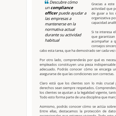
Descubre cómo
Gracias a est
un
compliance
actividad que p
officer
puede ayudar a
de guiar a los
organizativa pos
las empresas a
capacidad analít
mantenerse en la
normativa actual
Si te interesa e
durante su actividad
que garantizan
habitual
acompañar a qu
consejos sincer
cabo esta tarea, que ha demostrado ser cada vez
Por otro lado, comprenderás por qué es necesar
empleados constituyen una pieza indispensable
adecuado. Podrás conocer cómo se encarga u
asegurarse de que las condiciones son correctas.
Claro está que los clientes son lo más crucia
derechos sean siempre respetados. Comprenderás
los clientes se ajustan a la legalidad vigente, t
Todo esto forma parte de una disciplina que marca
Asimismo, podrás conocer cómo se actúa sobre l
Entre ellas, destacamos la protección de datos
excepcionales que estamos viviendo. Todo esto c