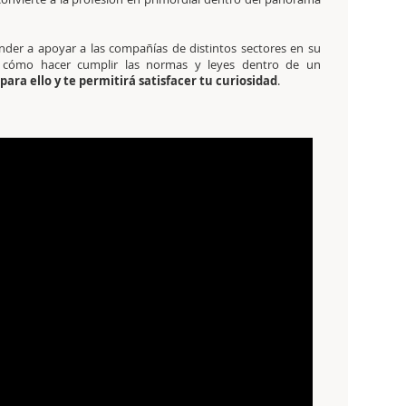
nder a apoyar a las compañías de distintos sectores en su
ir cómo hacer cumplir las normas y leyes dentro de un
 para ello y te permitirá satisfacer tu curiosidad
.