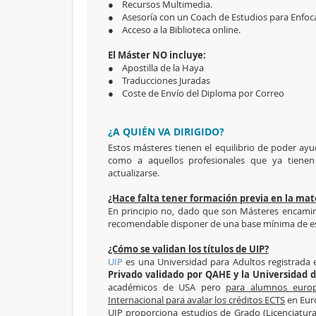
● Recursos Multimedia.
● Asesoría con un Coach de Estudios para Enfoca
● Acceso a la Biblioteca online.
El Máster NO incluye:
● Apostilla de la Haya
● Traducciones Juradas
● Coste de Envío del Diploma por Correo
¿A QUIÉN VA DIRIGIDO?
Estos másteres tienen el equilibrio de poder ayu
como a aquellos profesionales que ya tienen
actualizarse.
¿Hace falta tener formación previa en la mat
En principio no, dado que son Másteres encamina
recomendable disponer de una base mínima de e
¿Cómo se validan los títulos de UIP?
UIP
es una Universidad para Adultos registrad
Privado validado por QAHE y la Universidad d
académicos de USA pero
para alumnos euro
Internacional para avalar los créditos ECTS
en Euro
UIP proporciona estudios de Grado (Licenciatura