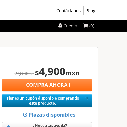
Contáctanos
Blog
(0)
Cuenta
4,900
$
mxn
9,830
$
mxn
¡ COMPRA AHORA !
Close
×
Tienes un cupón disponible comprando
este producto.
Plazas disponibles
¿Necesitas ayuda?