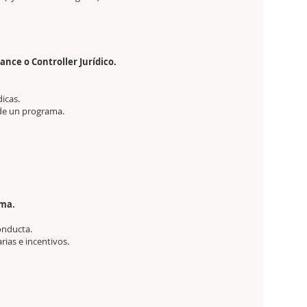
ance o Controller Jurídico.
icas.
 de un programa.
ema.
onducta.
rias e incentivos.