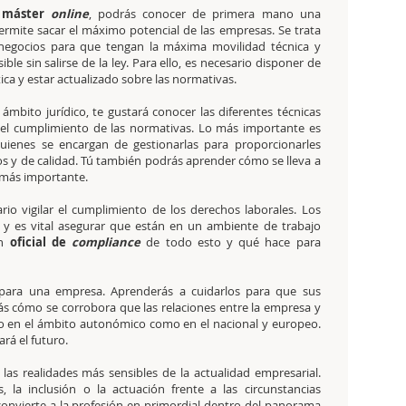
e
máster
online
, podrás conocer de primera mano una
ermite sacar el máximo potencial de las empresas. Se trata
 negocios para que tengan la máxima movilidad técnica y
ible sin salirse de la ley. Para ello, es necesario disponer de
ica y estar actualizado sobre las normativas.
l ámbito jurídico, te gustará conocer las diferentes técnicas
 el cumplimiento de las normativas. Lo más importante es
ienes se encargan de gestionarlas para proporcionarles
os y de calidad. Tú también podrás aprender cómo se lleva a
 más importante.
io vigilar el cumplimiento de los derechos laborales. Los
 y es vital asegurar que están en un ambiente de trabajo
n
oficial de
compliance
de todo esto y qué hace para
l para una empresa. Aprenderás a cuidarlos para que sus
 cómo se corrobora que las relaciones entre la empresa y
anto en el ámbito autonómico como en el nacional y europeo.
rá el futuro.
as realidades más sensibles de la actualidad empresarial.
, la inclusión o la actuación frente a las circunstancias
onvierte a la profesión en primordial dentro del panorama