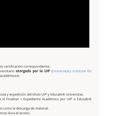
n su certificación correspondiente:
versitario
otorgado por la UIP
(
Universitary Institute for
s académicos)
la y expedición del título UIP y Educalink Universitas.
l Finalizar + Expediente Académico por UIP o Educalink
sí como la descarga de material.
tras dura el acceso.