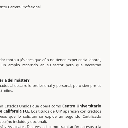
r tu Carrera Profesional
dar tanto a jóvenes que aún no tienen experiencia laboral,
 un amplio recorrido en su sector pero que necesitan
eria del máster?
dos al desarrollo profesional y personal, pero siempre es
studios.
a en Estados Unidos que opera como
Centro Universitario
e California FCE
. Los títulos de UIP aparecen con créditos
peos
que lo soliciten se expide un segundo
Certificado
pa (no incluído y opcional).
s) y Associates Degrees, así como tramitación accesos a la