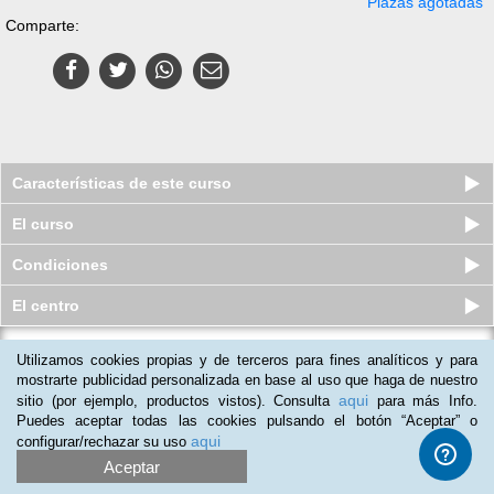
Plazas agotadas
Comparte:
Características de este curso
El curso
Condiciones
El centro
Utilizamos cookies propias y de terceros para fines analíticos y para
Curso en línea (Online) de Técnico
Especialista en Fitness y E...
mostrarte publicidad personalizada en base al uso que haga de nuestro
aqui
sitio (por ejemplo, productos vistos). Consulta
para más Info.
Plazas agotadas
$
690
mxn
$
1,750
mxn
Puedes aceptar todas las cookies pulsando el botón “Aceptar” o
aqui
configurar/rechazar su uso
Aceptar