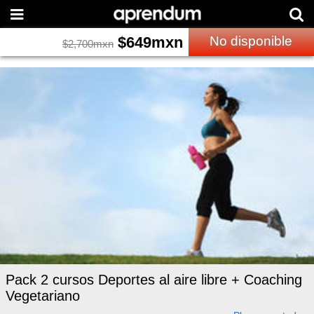
$
649
mxn
No disponible
$
2,700
mxn
Pack 2 cursos Deportes al aire libre + Coaching
Vegetariano