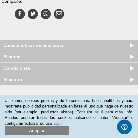
Comparte:
Características de este curso
El curso
Condiciones
El centro
Nuestros clientes opinan:
Utilizamos cookies propias y de terceros para fines analíticos y para
mostrarte publicidad personalizada en base al uso que haga de nuestro
Cynthia Martínez
(16-10-2018)
aqui
sitio (por ejemplo, productos vistos). Consulta
para más Info.
Es bueno sólo para introducirse al tema.
Puedes aceptar todas las cookies pulsando el botón “Aceptar” o
aqui
configurar/rechazar su uso
María Manzano
(25-09-2014)
Aceptar
"Auxiliar de Guardería":La valoración muy buena .se lo