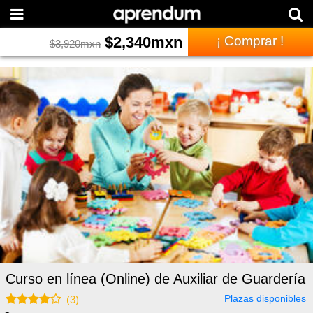
$
2,340
mxn
¡ Comprar !
$
3,920
mxn
Curso en línea (Online) de Auxiliar de Guardería
Plazas disponibles
(
3
)