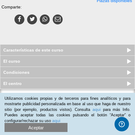
Plazas disponibles
Comparte:
Características de este curso
El curso
Condiciones
El centro
Utilizamos cookies propias y de terceros para fines analíticos y para
Curso en línea (Online) de
Captación de Clientes
mostrarte publicidad personalizada en base al uso que haga de nuestro
aqui
sitio (por ejemplo, productos vistos). Consulta
para más Info.
Plazas disponibles
$
399
mxn
$
980
mxn
Puedes aceptar todas las cookies pulsando el botón “Aceptar” o
aqui
configurar/rechazar su uso
Aceptar