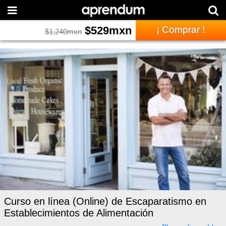
$
529
mxn
¡ Comprar !
$
1,240
mxn
Curso en línea (Online) de Escaparatismo en
Establecimientos de Alimentación