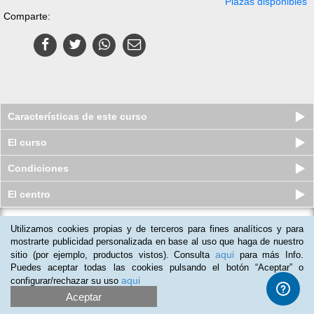
Plazas disponibles
Comparte:
Características de este curso
El curso
Condiciones
El centro
Utilizamos cookies propias y de terceros para fines analíticos y para
Curso en línea (Online) de Actitud
Emprendedora y Oportunidade...
mostrarte publicidad personalizada en base al uso que haga de nuestro
aqui
sitio (por ejemplo, productos vistos). Consulta
para más Info.
Plazas disponibles
$
960
mxn
$
1,560
mxn
Puedes aceptar todas las cookies pulsando el botón “Aceptar” o
aqui
configurar/rechazar su uso
Aceptar