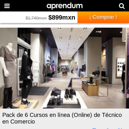
$
899
mxn
¡ Comprar !
$
1,740
mxn
Pack de 6 Cursos en línea (Online) de Técnico
en Comercio