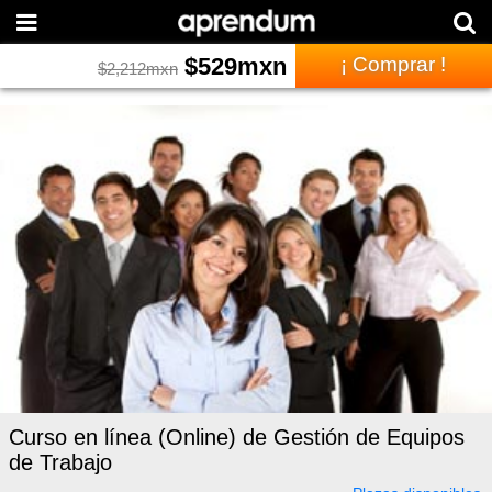
$
529
mxn
¡ Comprar !
$
2,212
mxn
Curso en línea (Online) de Gestión de Equipos
de Trabajo