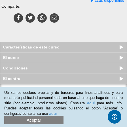
Plazas disponibles
Comparte:
Características de este curso
El curso
Condiciones
El centro
Maestria en línea (Online) en
Utilizamos cookies propias y de terceros para fines analíticos y para
Dirección de Personas
mostrarte publicidad personalizada en base al uso que haga de nuestro
aqui
Plazas agotadas
sitio (por ejemplo, productos vistos). Consulta
para más Info.
$
1,799
mxn
$
37,870
mxn
Puedes aceptar todas las cookies pulsando el botón “Aceptar” o
aqui
configurar/rechazar su uso
Aceptar