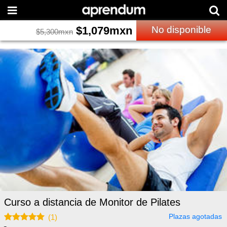
$
1,079
mxn
No disponible
$
5,300
mxn
Curso a distancia de Monitor de Pilates
Plazas agotadas
(
1
)