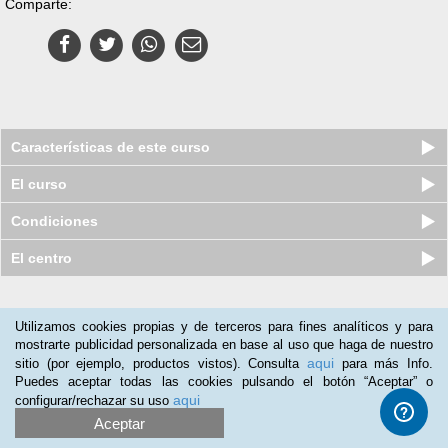
Comparte:
Características de este curso
El curso
Condiciones
El centro
Nuestros clientes opinan:
Utilizamos cookies propias y de terceros para fines analíticos y para
mostrarte publicidad personalizada en base al uso que haga de nuestro
Sara Casado
(14-09-2018)
aqui
sitio (por ejemplo, productos vistos). Consulta
para más Info.
Muy bien
Puedes aceptar todas las cookies pulsando el botón “Aceptar” o
aqui
configurar/rechazar su uso
Aceptar
Curso en línea (Online) de Técnico