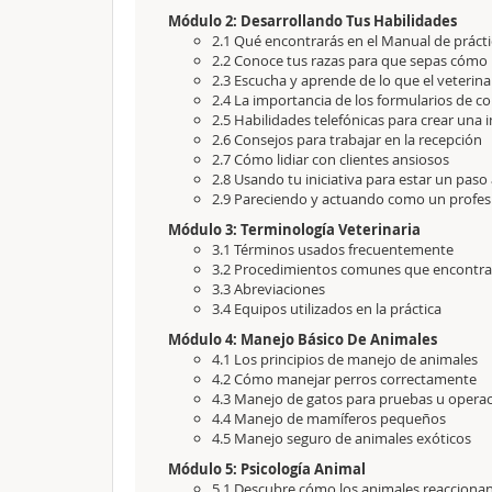
Módulo 2: Desarrollando Tus Habilidades
2.1 Qué encontrarás en el Manual de prácti
2.2 Conoce tus razas para que sepas cómo
2.3 Escucha y aprende de lo que el veterinari
2.4 La importancia de los formularios de 
2.5 Habilidades telefónicas para crear una 
2.6 Consejos para trabajar en la recepción
2.7 Cómo lidiar con clientes ansiosos
2.8 Usando tu iniciativa para estar un paso
2.9 Pareciendo y actuando como un profes
Módulo 3: Terminología Veterinaria
3.1 Términos usados frecuentemente
3.2 Procedimientos comunes que encontra
3.3 Abreviaciones
3.4 Equipos utilizados en la práctica
Módulo 4: Manejo Básico De Animales
4.1 Los principios de manejo de animales
4.2 Cómo manejar perros correctamente
4.3 Manejo de gatos para pruebas u opera
4.4 Manejo de mamíferos pequeños
4.5 Manejo seguro de animales exóticos
Módulo 5: Psicología Animal
5.1 Descubre cómo los animales reaccionan 