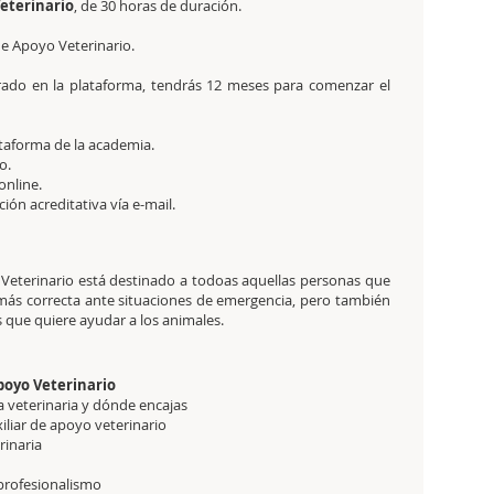
Veterinario
, de 30 horas
de duración.
de Apoyo Veterinario.
trado en la plataforma, tendrás 12 meses para comenzar el
ataforma de la academia.
o.
online.
ación acreditativa vía e-mail.
o Veterinario está destinado a todoas aquellas personas que
ás correcta ante situaciones de emergencia, pero también
 que quiere ayudar a los animales.
Apoyo Veterinario
 veterinaria y dónde encajas
iliar de apoyo veterinario
rinaria
 profesionalismo