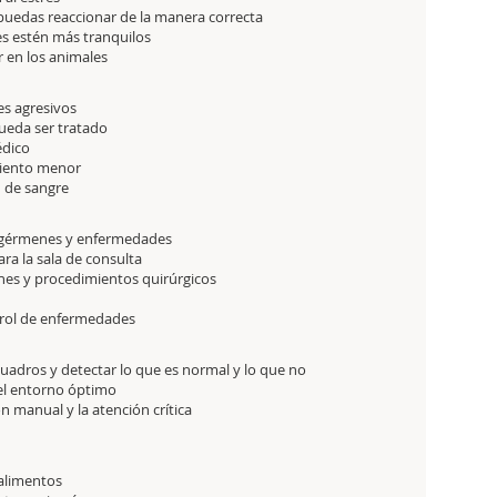
 puedas reaccionar de la manera correcta
es estén más tranquilos
 en los animales
es agresivos
pueda ser tratado
édico
miento menor
n de sangre
r gérmenes y enfermedades
ara la sala de consulta
nes y procedimientos quirúrgicos
ntrol de enfermedades
uadros y detectar lo que es normal y lo que no
 el entorno óptimo
n manual y la atención crítica
 alimentos