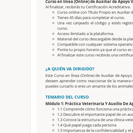
Curso en línea (Online) de Auxiliar de Apoyo 
Al finalizar, recibirás tu Certificación Acreditativa.
Curso online con Título Propio en Auxiliar 
Tienes 45 días para completar el curso.
Una vez canjeado el código y estés regis
curso.
Acceso ilimitado a la plataforma.
Material del curso descargable desde la pl
Compatible con cualquier sistema operativ
Ponte tu propio horario ya que el curso es 
Al finalizar este curso recibirás una certific
¿A QUIÉN VA DIRIGIDO?
Este Curso en línea (Online) de Auxiliar de Apoy
deseen aprender como reaccionar de la manera m
puedes cursarlo si eres un amante de los animales
TEMARIO DEL CURSO
Módulo 1: Práctica Veterinaria Y Auxilio De 
1.1 Comprende cómo funciona una práctica
1.2 Descubre el importante papel de un aux
1.3 Conoce la estructura de una clínica vete
1.4 Qué papel juega cada persona
1.5 Importancia de la confidencialidad y el