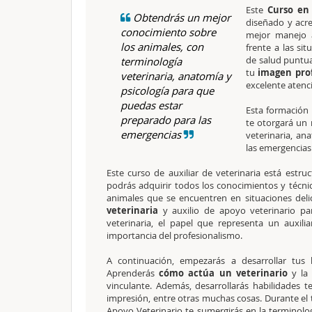
Este
Curso en 
Obtendrás un mejor
diseñado y acre
conocimiento sobre
mejor manejo 
los animales, con
frente a las si
de salud puntua
terminología
tu
imagen pro
veterinaria, anatomía y
excelente atenci
psicología para que
puedas estar
Esta formación 
preparado para las
te otorgará un
emergencias
veterinaria, an
las emergencias 
Este curso de auxiliar de veterinaria está estr
podrás adquirir todos los conocimientos y técnic
animales que se encuentren en situaciones deli
veterinaria
y auxilio de apoyo veterinario p
veterinaria, el papel que representa un auxilia
importancia del profesionalismo.
A continuación, empezarás a desarrollar tus 
Aprenderás
cómo actúa un veterinario
y la 
vinculante. Además, desarrollarás habilidades t
impresión, entre otras muchas cosas. Durante el t
Apoyo Veterinario te sumergirás en la terminolog