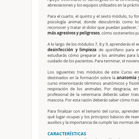
abreviaciones y los equipos utilizados en la prácti
Para el cuarto, el quinto y el sexto módulo, tu f
psicología animal, donde descubrirás como los
reconocer y tratar el dolor que puedan padecer
más agresivos y peligrosos
, cómo sostenerlos pa
A lo largo de los módulos 7, 8 y 9, aprenderás el 
desinfección y limpieza
de quirófano para e
estudiarás cómo preparar a los animales para las
cuidado de los pacientes. Para terminar, el noven
Los siguientes tres módulos de este Curso en 
destinados en la formación sobre la
anatomía y 
curso interiorizarás términos anatómicos y fisiol
respiración de los animales. Por desgracia, e
profesional de la veterinaria deberás saber tr
mascota. Por esta razón deberás saber cómo tratar
Para finalizar con el temario del curso, aprender
qué lugar ocupas y los principios básicos de re
auxilios y la importancia de cumplir las normas de
CARACTERÍSTICAS