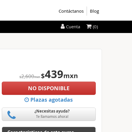
Contáctanos
Blog
(0)
Cuenta
439
$
mxn
2,600
$
mxn
NO DISPONIBLE
Plazas agotadas
¿Necesitas ayuda?
Te llamamos ahora!