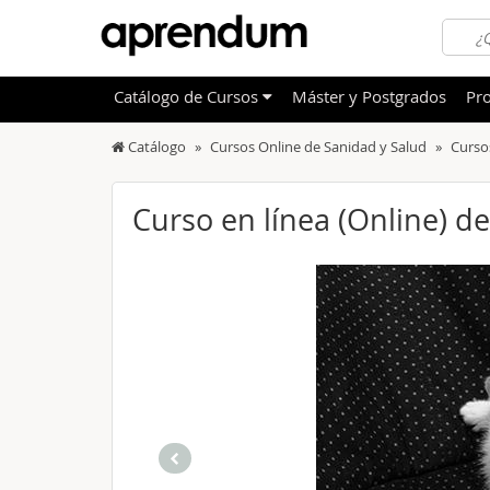
Catálogo
de
Cursos
Máster y Postgrados
Pro
Catálogo
Cursos Online de Sanidad y Salud
Curso
TODOS
Sanidad
OFERTAS DESTACADAS
Informá
Curso en línea (Online) de
CURSOS MÁS VALORADOS
Idioma
NOVEDADES DE NUESTRO CATÁLOGO
Admini
Deporte
Educac
Otras T