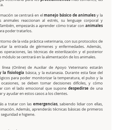
ca.
ormación se centrará en el
manejo básico de animales
y la
 animales reaccionan al estrés, su lenguaje corporal y
. También, empezarás a aprender cómo tratar con
animales
ra poder tratarlos.
entorno de la vida práctica veterinaria, con sus protocolos de
vitar la entrada de gérmenes y enfermedades. Además,
 operaciones, las técnicas de esterilización y el posterior
o módulo se centrará en la alimentación de los animales.
línea (Online) de Auxiliar de Apoyo Veterinario estarán
la fisiología
básica, y la eutanasia. Durante esta fase del
ógicos para poder monitorizar la temperatura, el pulso y la
n ocasiones, se deben tomar decisiones difíciles, y cómo
atar con el lado emocional que supone
despedirse
de una
 y ayudar en estos casos a los clientes.
ás a tratar con las
emergencias
, sabiendo lidiar con ellas,
animación. Además, aprenderás técnicas básicas de primeros
 seguridad e higiene.