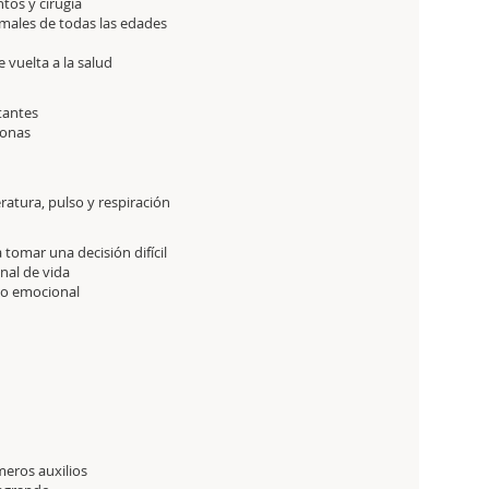
tos y cirugía
imales de todas las edades
vuelta a la salud
tantes
sonas
atura, pulso y respiración
tomar una decisión difícil
inal de vida
ado emocional
meros auxilios