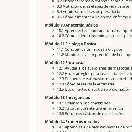
9.2 Brindar el consejo correcto sobre alimen
9.3 Nutrición de las etapas de vida para an
9.4 Administrar dietas de prescripción
9.5 Cómo alimentar a un animal enfermo de 
Módulo 10 Anatomía Básica
10.1 Aprender términos anatómicos impor
10.2 Cómo difieren los animales de las per
Módulo 11 Fisiología Básica
11.1 Conocer los términos fisiológicos
11.2 Monitoreo y comprensión de la temper
Módulo 12 Eutanasia
12.1 Ayudar a los guardianes de mascotas a 
12.2 Hacer arreglos para las elecciones de f
12.3 Etiqueta de eutanasia: tratar con el l
12.4 Cómo se realiza la eutanasia
12.5 Decidir entre un entierro o cremación
Módulo 13 Emergencias
13.1 Lidiar con una emergencia
13.2 Tu papel durante una emergencia
13.3 Principios básicos de resucitación
Módulo 14 Primeros Auxilios
14.1 Aprendizaje de técnicas básicas de pri