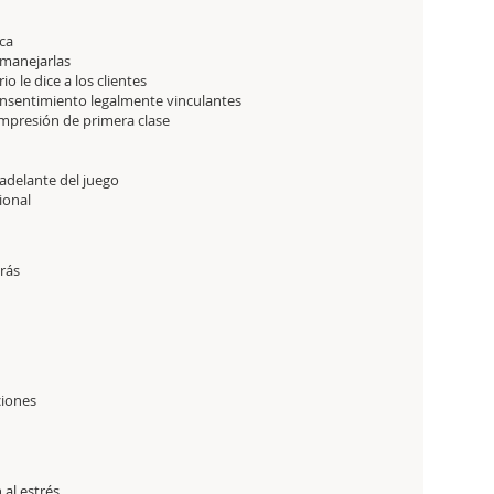
ca
 manejarlas
o le dice a los clientes
consentimiento legalmente vinculantes
impresión de primera clase
 adelante del juego
ional
rás
ciones
al estrés