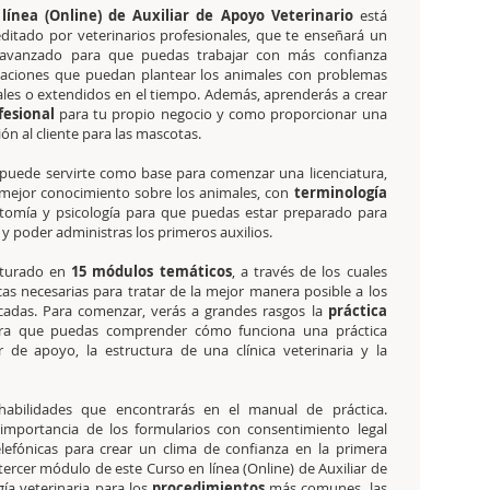
línea (Online) de Auxiliar de Apoyo Veterinario
está
ditado por veterinarios profesionales, que te enseñará un
avanzado para que puedas trabajar con más confianza
tuaciones que puedan plantear los animales con problemas
les o extendidos en el tiempo. Además, aprenderás a crear
fesional
para tu propio negocio y como proporcionar una
ón al cliente para las mascotas.
puede servirte como base para comenzar una licenciatura,
 mejor conocimiento sobre los animales, con
terminología
atomía y psicología para que puedas estar preparado para
y poder administras los primeros auxilios.
ucturado en
15 módulos temáticos
, a través de los cuales
as necesarias para tratar de la mejor manera posible a los
cadas. Para comenzar, verás a grandes rasgos la
práctica
ara que puedas comprender cómo funciona una práctica
r de apoyo, la estructura de una clínica veterinaria y la
habilidades que encontrarás en el manual de práctica.
importancia de los formularios con consentimiento legal
elefónicas para crear un clima de confianza en la primera
ercer módulo de este Curso en línea (Online) de Auxiliar de
ía veterinaria para los
procedimientos
más comunes, las