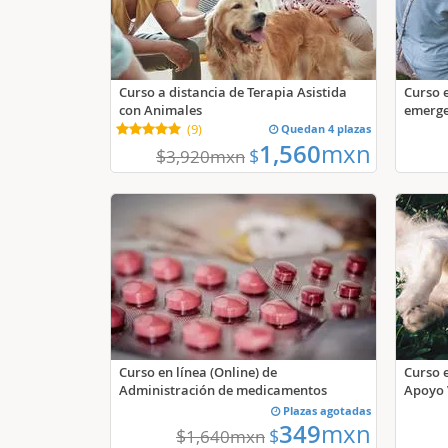
Curso a distancia de Terapia Asistida
Curso e
con Animales
emerge
(
9
)
Quedan 4 plazas
1,560
mxn
$
$
3,920
mxn
Curso en línea (Online) de
Curso e
Administración de medicamentos
Apoyo 
Plazas agotadas
349
mxn
$
$
1,640
mxn