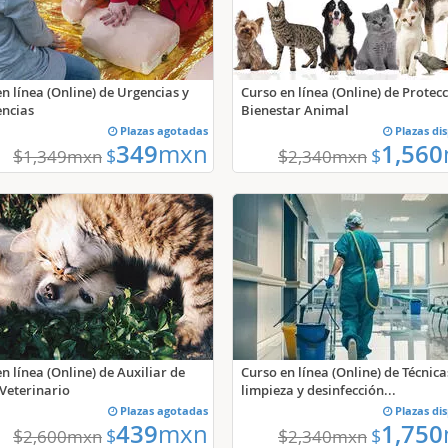
n línea (Online) de Urgencias y
Curso en línea (Online) de Protecc
ncias
Bienestar Animal
Plazas agotadas
Plazas di
349
mxn
1,560
$
$
$
$
1,349
mxn
2,340
mxn
n línea (Online) de Auxiliar de
Curso en línea (Online) de Técnica
Veterinario
limpieza y desinfección...
Plazas agotadas
Plazas di
439
mxn
1,750
$
$
$
$
2,600
mxn
2,340
mxn