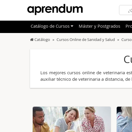
Catálogo
de
Cursos
Máster y Postgrados
Pro
Catálogo
Cursos Online de Sanidad y Salud
Curso
TODOS
Sanidad
C
OFERTAS DESTACADAS
Informá
CURSOS MÁS VALORADOS
Idioma
Los mejores cursos online de veterinaria es
NOVEDADES DE NUESTRO CATÁLOGO
Admini
auxiliar técnico de veterinaria a distancia,
Deporte
Educac
Otras T