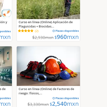
Curso en línea (Online) Aplicación de
ión y
Plaguicidas + Biocidas...
(
2
)
Plazas disponibles
sponibles
mxn
960
mxn
$
$
2,930
mxn
s de
Curso en línea (Online) de Factores de
riesgo: físicos,...
sponibles
Plazas disponibles
mxn
2,540
mxn
$
$
3,330
mxn