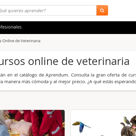
fesionales
s Online de Veterinaria
 y Salud
Hostelería y Turismo
ursos online de veterinari
tica
Marketing y Comunicación
s
Acceso Laboral
tán en el catálogo de Aprendum. Consulta la gran oferta de cu
stración de Empresas
Finanzas
 de la manera más cómoda y al mejor precio. ¿A qué estás esperand
s y Ocio
Belleza y Moda
ión
Comercial y Ventas
emáticas
Medio Ambiente