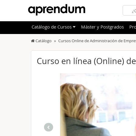
Catálogo
de
Cursos
Máster y Postgrados
Pro
Catálogo
Cursos Online de Administración de Empre
TODOS
Sanidad
OFERTAS DESTACADAS
Informá
Curso en línea (Online) d
CURSOS MÁS VALORADOS
Idioma
NOVEDADES DE NUESTRO CATÁLOGO
Admini
Deporte
Educac
Otras T