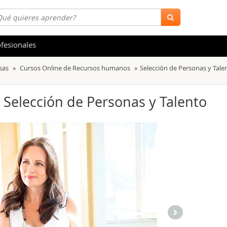
fesionales
sas
Cursos Online de Recursos humanos
Selección de Personas y Tale
 y Salud
Hostelería y Turismo
tica
Marketing y Comunicación
e Selección de Personas y Talento
s
Acceso Laboral
stración de Empresas
Finanzas
s y Ocio
Belleza y Moda
ión
Comercial y Ventas
emáticas
Medio Ambiente