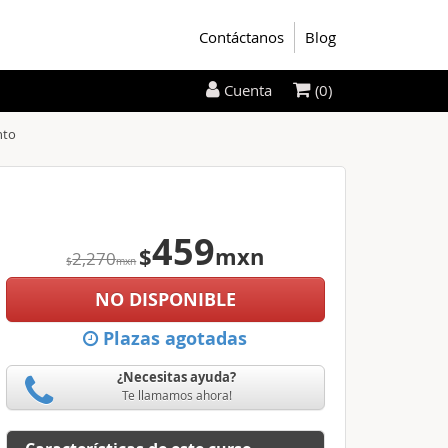
Contáctanos
Blog
(0)
Cuenta
nto
459
$
mxn
2,270
$
mxn
NO DISPONIBLE
Plazas agotadas
¿Necesitas ayuda?
Te llamamos ahora!