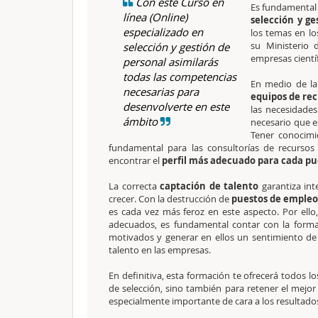
Con este Curso en
Es fundamental 
línea (Online)
selección y ge
especializado en
los temas en lo
su Ministerio 
selección y gestión de
empresas científ
personal asimilarás
todas las competencias
En medio de la 
necesarias para
equipos de re
desenvolverte en este
las necesidades
ámbito
necesario que e
Tener conocim
fundamental para las consultorías de recursos
encontrar el
perfil más adecuado para cada pu
La correcta
captación de talento
garantiza int
crecer. Con la destrucción de
puestos de emple
es cada vez más feroz en este aspecto. Por ello
adecuados, es fundamental contar con la forma
motivados y generar en ellos un sentimiento de 
talento en las empresas.
En definitiva, esta formación te ofrecerá todos l
de selección, sino también para retener el mejo
especialmente importante de cara a los resultados