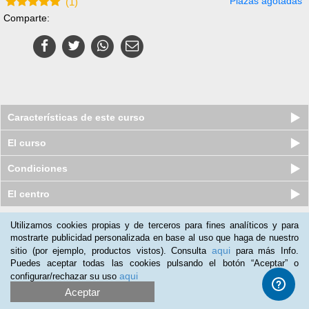
Plazas agotadas
(
1
)
Comparte:
Características de este curso
El curso
Condiciones
El centro
Utilizamos cookies propias y de terceros para fines analíticos y para
Nuestros clientes opinan:
mostrarte publicidad personalizada en base al uso que haga de nuestro
aqui
sitio (por ejemplo, productos vistos). Consulta
para más Info.
Julieta Rodríguez
(11-05-2016)
Puedes aceptar todas las cookies pulsando el botón “Aceptar” o
Excelente material para realizar compras inteligentes, poder
aqui
configurar/rechazar su uso
hacer regalos diferentes, darle variedad a la decoracion en casa
Aceptar