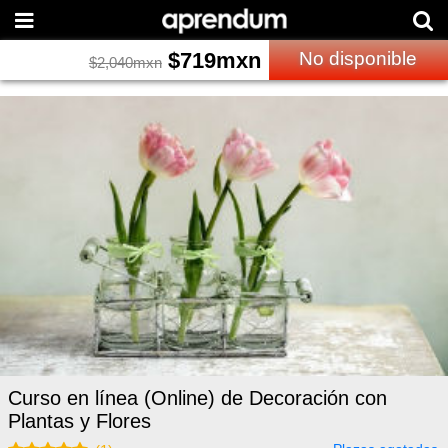
$
719
mxn
No disponible
$
2,040
mxn
Curso en línea (Online) de Decoración con
Plantas y Flores