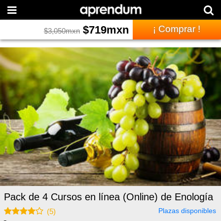
$
719
mxn
¡ Comprar !
$
3,050
mxn
Pack de 4 Cursos en línea (Online) de Enología
Plazas disponibles
(
5
)