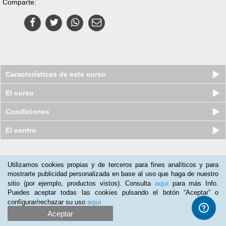
Comparte:
Características de este curso
El curso
Condiciones
El centro
Nuestros clientes opinan:
Utilizamos cookies propias y de terceros para fines analíticos y para
mostrarte publicidad personalizada en base al uso que haga de nuestro
Isabel Sanchez-morate
(06-05-2017)
aqui
sitio (por ejemplo, productos vistos). Consulta
para más Info.
A las personas que deseen aumentar sus conocimientos relativos
Puedes aceptar todas las cookies pulsando el botón “Aceptar” o
al mundo del vino
aqui
configurar/rechazar su uso
Aceptar
Diego Figueroa
(27-04-2016)