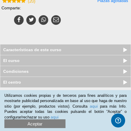
Plazas agotadas
(
20
)
Comparte:
Características de este curso
El curso
Condiciones
El centro
Utilizamos cookies propias y de terceros para fines analíticos y para
Nuestros clientes opinan:
mostrarte publicidad personalizada en base al uso que haga de nuestro
aqui
sitio (por ejemplo, productos vistos). Consulta
para más Info.
Graciela Palorma
(23-01-2020)
Puedes aceptar todas las cookies pulsando el botón “Aceptar” o
El curso el completo solo le pondría más actividades prácticas
aqui
configurar/rechazar su uso
Aceptar
Fatima Suarez
(26-12-2019)