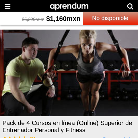
$
1,160
mxn
No disponible
$
5,220
mxn
Pack de 4 Cursos en línea (Online) Superior de
Entrenador Personal y Fitness