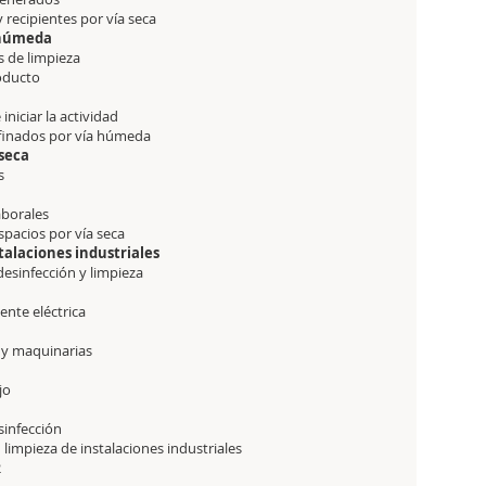
y recipientes por vía seca
a húmeda
s de limpieza
roducto
iniciar la actividad
nfinados por vía húmeda
 seca
os
o
aborales
spacios por vía seca
talaciones industriales
esinfección y limpieza
iente eléctrica
 y maquinarias
ajo
esinfección
limpieza de instalaciones industriales
2