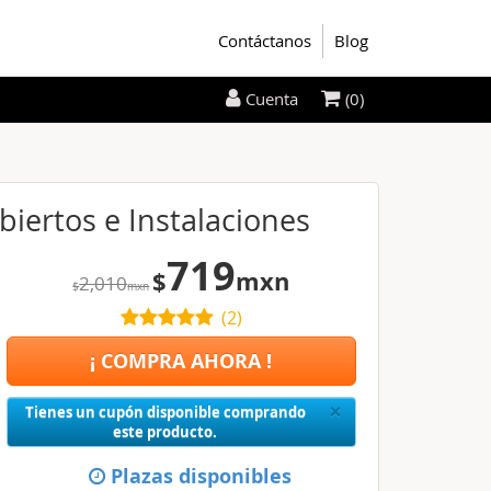
Contáctanos
Blog
(0)
Cuenta
biertos e Instalaciones
719
$
mxn
2,010
$
mxn
(
2
)
¡ COMPRA AHORA !
Close
×
Tienes un cupón disponible comprando
este producto.
Plazas disponibles