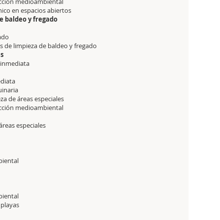
ección medioambiental
nico en espacios abiertos
de baldeo y fregado
gado
cas de limpieza de baldeo y fregado
es
n inmediata
ediata
uinaria
za de áreas especiales
ección medioambiental
 áreas especiales
biental
biental
n playas
1