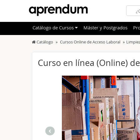
Catálogo
de
Cursos
Máster y Postgrados
Pro
Catálogo
Cursos Online de Acceso Laboral
Limpiez
TODOS
Sanidad
OFERTAS DESTACADAS
Informá
Curso en línea (Online) d
CURSOS MÁS VALORADOS
Idioma
NOVEDADES DE NUESTRO CATÁLOGO
Admini
Deporte
Educac
Otras T