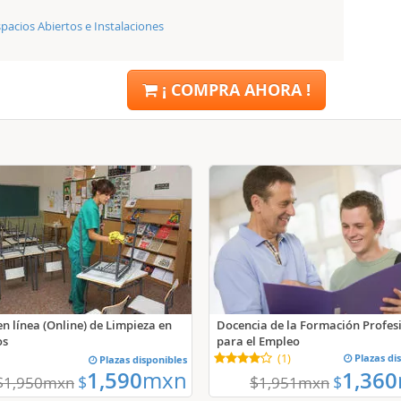
pacios Abiertos e Instalaciones
¡ COMPRA AHORA !
Docencia de la Formación Profes
en línea (Online) de Limpieza en
para el Empleo
os
(
1
)
Plazas di
Plazas disponibles
1,590
mxn
1,360
$
$
$
$
1,950
mxn
1,951
mxn