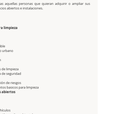
odas aquellas personas que quieran adquirir o ampliar sus
ios abiertos e instalaciones.
ra limpieza
ible
eo urbano
ón
s de limpieza
ha de seguridad
ión de riesgos
ntos basicos para limpieza
s abiertos
hículos