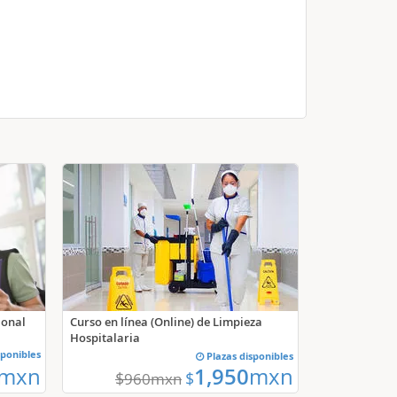
ional
Curso en línea (Online) de Limpieza
Hospitalaria
sponibles
Plazas disponibles
mxn
1,950
mxn
$
$
960
mxn