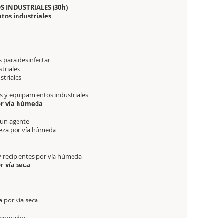
S INDUSTRIALES (30h)
ntos industriales
s para desinfectar
striales
striales
es y equipamientos industriales
por vía húmeda
e un agente
ieza por vía húmeda
 y recipientes por vía húmeda
or vía seca
a por vía seca
 generados