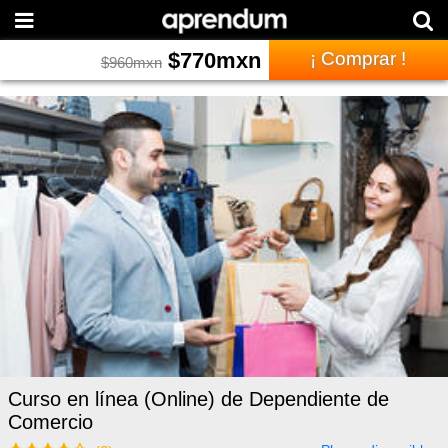
$
770
mxn
¡ Comprar !
$
960
mxn
Curso en línea (Online) de Dependiente de
Comercio