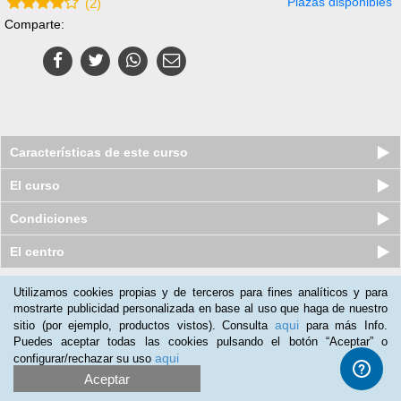
Plazas disponibles
(
2
)
Comparte:
Características de este curso
El curso
Condiciones
El centro
Utilizamos cookies propias y de terceros para fines analíticos y para
Nuestros clientes opinan:
mostrarte publicidad personalizada en base al uso que haga de nuestro
aqui
sitio (por ejemplo, productos vistos). Consulta
para más Info.
Sara Jorquera
(18-08-2017)
Puedes aceptar todas las cookies pulsando el botón “Aceptar” o
Poco tiempo para realización. Bastante completo y bien
aqui
configurar/rechazar su uso
organizado
Aceptar