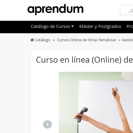
Catálogo
de
Cursos
Máster y Postgrados
Pro
Catálogo
Cursos Online de Otras Temáticas
Gestió
TODOS
Sanidad
OFERTAS DESTACADAS
Informá
Curso en línea (Online) 
CURSOS MÁS VALORADOS
Idioma
NOVEDADES DE NUESTRO CATÁLOGO
Admini
Deporte
Educac
Otras T