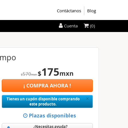
Contáctanos
Blog
(0)
Cuenta
iempo
175
$
mxn
570
$
mxn
¡ COMPRA AHORA !
Close
×
Tienes un cupón disponible comprando
este producto.
Plazas disponibles
¿Necesitas ayuda?