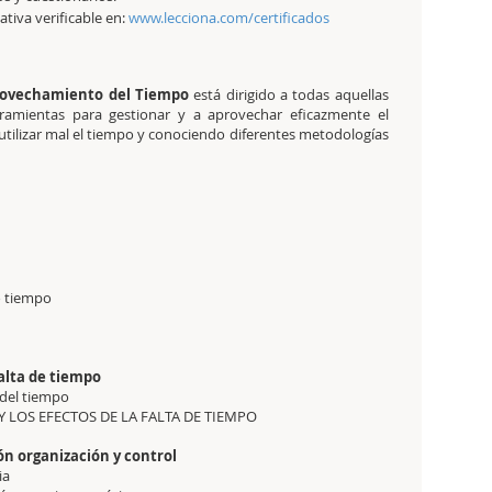
tativa verificable en:
www.lecciona.com/certificados
provechamiento del Tiempo
está dirigido a todas aquellas
ramientas para gestionar y a aprovechar eficazmente el
 utilizar mal el tiempo y conociendo diferentes metodologías
o tiempo
a falta de tiempo
del tiempo
Y LOS EFECTOS DE LA FALTA DE TIEMPO
ción organización y control
ia