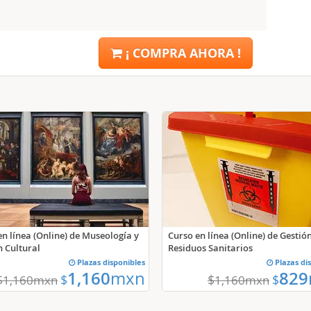
¡ COMPRA AHORA !
en línea (Online) de Museología y
Curso en línea (Online) de Gestió
n Cultural
Residuos Sanitarios
Plazas disponibles
Plazas di
1,160
mxn
829
$
$
$
$
1,160
mxn
1,160
mxn