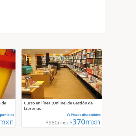
Curso en línea (Online) de Gestión de
n de
Librerías
sponibles
Plazas disponibles
mxn
370
mxn
$
$
980
mxn