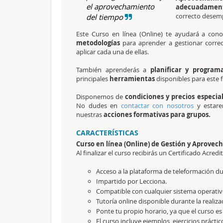
el aprovechamiento
adecuadament
correcto desemp
del tiempo
Este Curso en línea (Online) te ayudará a con
metodologías
para aprender a gestionar corre
aplicar cada una de ellas.
También aprenderás a
planificar y program
principales
herramientas
disponibles para este f
Disponemos de
condiciones y precios especia
No dudes en
contactar con nosotros
y estare
nuestras
acciones formativas para grupos.
CARACTERÍSTICAS
Curso en línea (Online) de Gestión y Aprove
Al finalizar el curso recibirás un Certificado Acredi
Acceso a la plataforma de teleformación dur
Impartido por Lecciona.
Compatible con cualquier sistema operativo
Tutoría online disponible durante la realiza
Ponte tu propio horario, ya que el curso es
El curso incluye ejemplos, ejercicios práctic