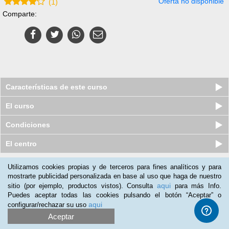
Oferta no disponible
(
1
)
Comparte:
Características de este curso
El curso
Condiciones
El centro
Utilizamos cookies propias y de terceros para fines analíticos y para
Nuestros clientes opinan:
mostrarte publicidad personalizada en base al uso que haga de nuestro
aqui
sitio (por ejemplo, productos vistos). Consulta
para más Info.
Jordi Capell.fajula
(26-01-2019)
Puedes aceptar todas las cookies pulsando el botón “Aceptar” o
bueno
aqui
configurar/rechazar su uso
Aceptar