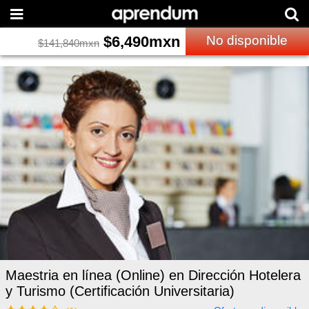
$
6,490
mxn
No disponible
$
141,840
mxn
Maestria en línea (Online) en Dirección Hotelera
y Turismo (Certificación Universitaria)