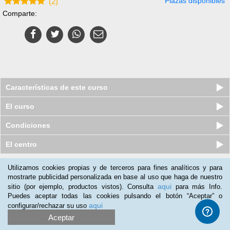
Plazas disponibles
(
2
)
Comparte:
Características de este curso
El curso
Condiciones
El centro
Utilizamos cookies propias y de terceros para fines analíticos y para
Nuestros clientes opinan:
mostrarte publicidad personalizada en base al uso que haga de nuestro
aqui
sitio (por ejemplo, productos vistos). Consulta
para más Info.
Claudia Santiago
(08-02-2016)
Puedes aceptar todas las cookies pulsando el botón “Aceptar” o
Es un curso para aquellas personas que no cuentan con mucho
aqui
configurar/rechazar su uso
tiempo y que quieren desarrollar su creatividad
Aceptar