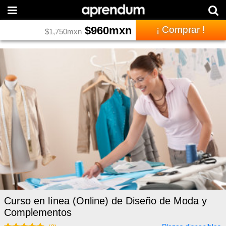
$
960
mxn
¡ Comprar !
$
1,750
mxn
Curso en línea (Online) de Diseño de Moda y
Complementos