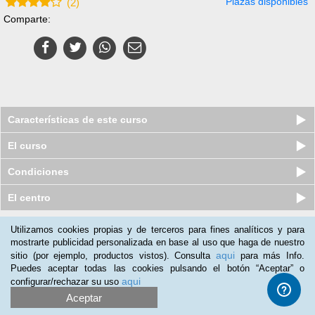
Plazas disponibles
(
2
)
Comparte:
Características de este curso
El curso
Condiciones
El centro
Utilizamos cookies propias y de terceros para fines analíticos y para
Nuestros clientes opinan:
mostrarte publicidad personalizada en base al uso que haga de nuestro
aqui
sitio (por ejemplo, productos vistos). Consulta
para más Info.
Jose Ortega
(19-03-2020)
Puedes aceptar todas las cookies pulsando el botón “Aceptar” o
Curso muy bueno y de gran ayuda práctica.
aqui
configurar/rechazar su uso
Aceptar
Marcelo Palominos
(27-09-2019)