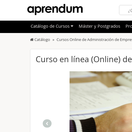
Catálogo
de
Cursos
Máster y Postgrados
Pro
Catálogo
Cursos Online de Administración de Empre
TODOS
Sanidad
OFERTAS DESTACADAS
Informá
Curso en línea (Online) d
CURSOS MÁS VALORADOS
Idioma
NOVEDADES DE NUESTRO CATÁLOGO
Admini
Deporte
Educac
Otras T