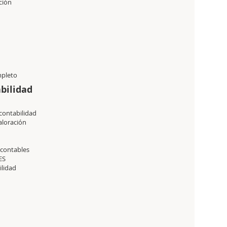
ción
mpleto
bilidad
 contabilidad
aloración
s contables
ES
ilidad