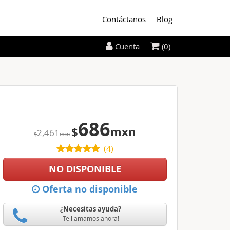
Contáctanos
Blog
(0)
Cuenta
686
$
mxn
2,461
$
mxn
(
4
)
NO DISPONIBLE
Oferta no disponible
¿Necesitas ayuda?
Te llamamos ahora!