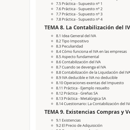
7.5 Práctica - Supuesto nº 1
7.6 Práctica - Supuesto nº 2
7.7 Práctica - Supuesto nº 3
7.8 Práctica - Supuesto nº 4
TEMA 8. La Contabilización del I
8.1 Idea General del IVA
8.2 Tipo Impositivo
8.3 Peculiaridad
8.4 Cómo funciona el IVA en las empresas
8.5 Aspecto fundamental
8.6 Contabilización del IVA
8.7 Cuando se devenga el IVA
8.8 Contabilización de la Liquidación del IV
8.9 IVA deducible e IVA no deducible
8.10 Operaciones exentas del Impuesto
8.11 Práctica - Ejemplo resuelto
8.12 Práctica - Greñas SA
8.13 Práctica - Metalúrgica SA
8.14 Cuestionario: La Contabilización del IV
TEMA 9. Existencias Compras y V
9.1 Existencias
9.2 El Precio de Adquisición