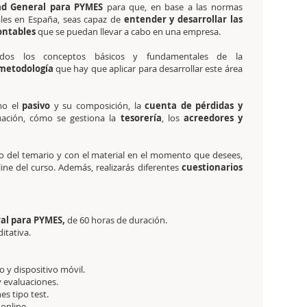
ad General para PYMES
para que, en base a las normas
ales en España, seas capaz de
entender y desarrollar las
ontables
que se puedan llevar a cabo en una empresa.
odos los conceptos básicos y fundamentales de la
 metodología
que hay que aplicar para desarrollar este área
mo el
pasivo
y su composición, la
cuenta de pérdidas y
uación, cómo se gestiona la
tesorería
, los
acreedores y
 del temario y con el material en el momento que desees,
ine del curso. Además, realizarás diferentes
cuestionarios
ral para PYMES,
de 60 horas de duración.
ditativa.
 y dispositivo móvil.
y evaluaciones.
es tipo test.
 online.