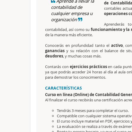
Aprende a llevar la
de Contabilid
contabilidad de
contables actu
cualquier empresa u
operaciones c
organización
Aprenderás t
contabilidad, así como su
funcionamiento y la
de la manera más eficiente.
Conocerás en profundidad tanto el
activo
, co
ganancias
y su relación con el balance de sit
deudores
, y muchas cosas más.
Contarás con
ejercicios prácticos
en cada punto
ya que podrás acceder 24 horas al día al aula onl
para demostrar los conocimientos.
CARACTERÍSTICAS
Curso en línea (Online) de Contabilidad Gene
Al finalizar el curso recibirás una certificación acre
Tendrás 3 meses para completar el curso.
Compatible con cualquier sistema operativo
El curso incluye material en PDF, ejercicios 
La evaluación se realiza a través de exámen
Ponte tu propio horario, ya que el curso es