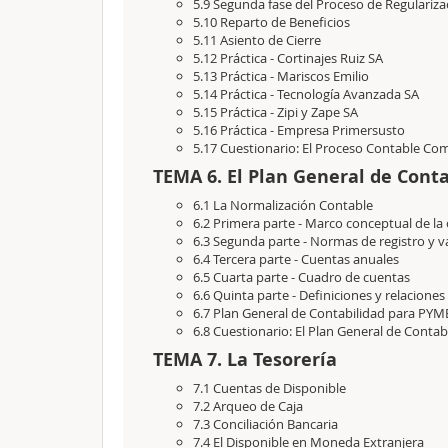
5.9 Segunda fase del Proceso de Regulariza
5.10 Reparto de Beneficios
5.11 Asiento de Cierre
5.12 Práctica - Cortinajes Ruiz SA
5.13 Práctica - Mariscos Emilio
5.14 Práctica - Tecnología Avanzada SA
5.15 Práctica - Zipi y Zape SA
5.16 Práctica - Empresa Primersusto
5.17 Cuestionario: El Proceso Contable Co
TEMA 6. El Plan General de Conta
6.1 La Normalización Contable
6.2 Primera parte - Marco conceptual de la
6.3 Segunda parte - Normas de registro y v
6.4 Tercera parte - Cuentas anuales
6.5 Cuarta parte - Cuadro de cuentas
6.6 Quinta parte - Definiciones y relacione
6.7 Plan General de Contabilidad para PYM
6.8 Cuestionario: El Plan General de Contab
TEMA 7. La Tesorería
7.1 Cuentas de Disponible
7.2 Arqueo de Caja
7.3 Conciliación Bancaria
7.4 El Disponible en Moneda Extranjera