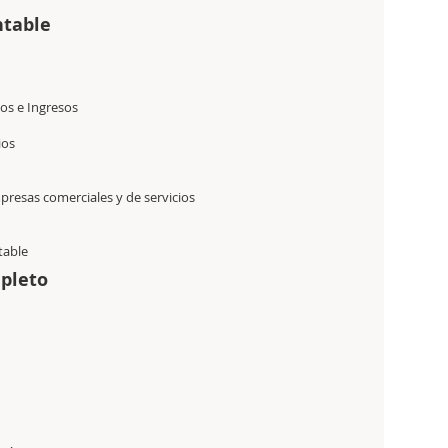
ntable
os e Ingresos
ios
presas comerciales y de servicios
table
mpleto