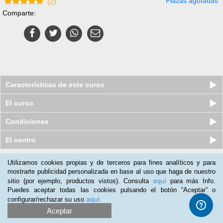
Plazas agotadas
(
2
)
Comparte:
Características de este curso
El curso
Condiciones
El centro
Utilizamos cookies propias y de terceros para fines analíticos y para
Nuestros clientes opinan:
mostrarte publicidad personalizada en base al uso que haga de nuestro
aqui
sitio (por ejemplo, productos vistos). Consulta
para más Info.
Ricardo Reyes
(29-12-2019)
Puedes aceptar todas las cookies pulsando el botón “Aceptar” o
A todos mis amigos
aqui
configurar/rechazar su uso
Aceptar
Yeizon MontaÑez
(17-04-2018)