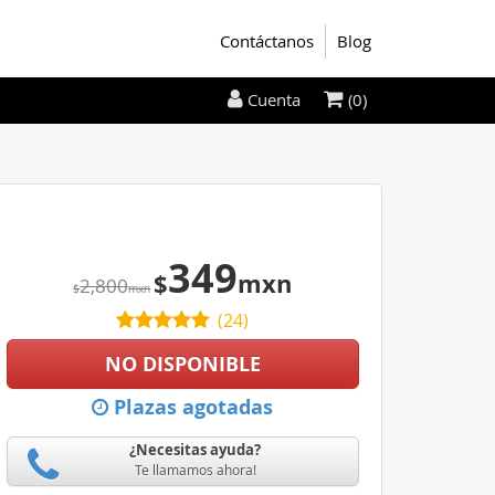
Contáctanos
Blog
(0)
Cuenta
349
$
mxn
2,800
$
mxn
(
24
)
NO DISPONIBLE
Plazas agotadas
¿Necesitas ayuda?
Te llamamos ahora!