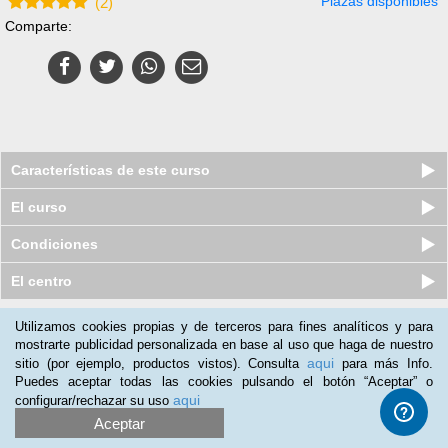
Plazas disponibles
(
2
)
Comparte:
Características de este curso
El curso
Condiciones
El centro
Utilizamos cookies propias y de terceros para fines analíticos y para
Nuestros clientes opinan:
mostrarte publicidad personalizada en base al uso que haga de nuestro
aqui
sitio (por ejemplo, productos vistos). Consulta
para más Info.
Goretti Tobar
(31-01-2020)
Puedes aceptar todas las cookies pulsando el botón “Aceptar” o
El curso me sirve para recordar conocimientos de formación
aqui
configurar/rechazar su uso
adquirida y práctica desde hace muchos años.Se lo recomiendo
Aceptar
a cualquier persona para su trabajo o para ampliar