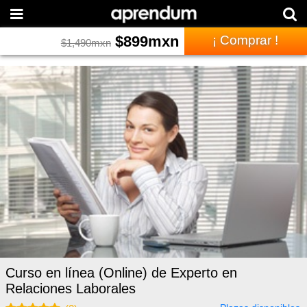
$
899
mxn
¡ Comprar !
$
1,490
mxn
Curso en línea (Online) de Experto en
Relaciones Laborales