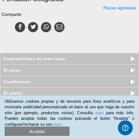
Plazas agotadas
Comparte:
Características de este curso
El curso
Condiciones
El centro
Utilizamos cookies propias y de terceros para fines analíticos y para
mostrarte publicidad personalizada en base al uso que haga de nuestro
Pack de 3 Cursos en línea (Online):
aqui
sitio (por ejemplo, productos vistos). Consulta
para más Info.
Especial Detective Privado...
Puedes aceptar todas las cookies pulsando el botón “Aceptar” o
Plazas agotadas
$
719
mxn
aqui
configurar/rechazar su uso
$
2,899
mxn
Aceptar