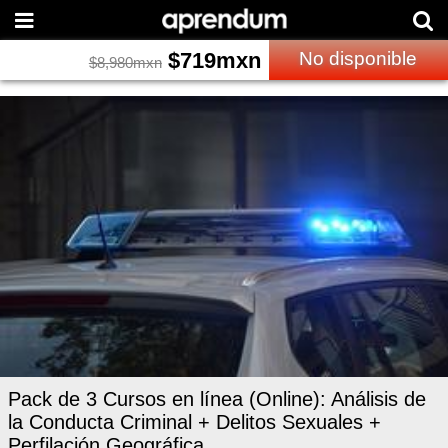
$
719
mxn
No disponible
$
8,980
mxn
Pack de 3 Cursos en línea (Online): Análisis de
la Conducta Criminal + Delitos Sexuales +
Perfilación Geográfica